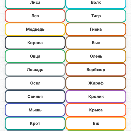
Лиса
Волк
Лев
Тигр
Медведь
Гиена
Корова
Бык
Овца
Олень
Лошадь
Верблюд
Осел
Жираф
Свинья
Кролик
Мышь
Крыса
Крот
Еж