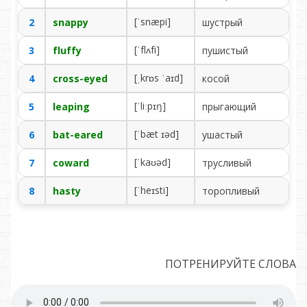
[ˈsnæpi]
2
snappy
шу­ст­рый
[ˈflʌfi]
3
fluffy
пу­ши­стый
[ˌkrɒs ˈaɪd]
4
cross-eyed
ко­сой
[ˈliːpɪŋ]
5
leaping
пры­га­ю­щий
[ˈbæt ɪəd]
6
bat-eared
у­ша­стый
[ˈkaʊəd]
7
coward
тру­сли­вый
[ˈheɪsti]
8
hasty
то­ро­пли­вый
ПОТРЕНИРУЙТЕ СЛОВА