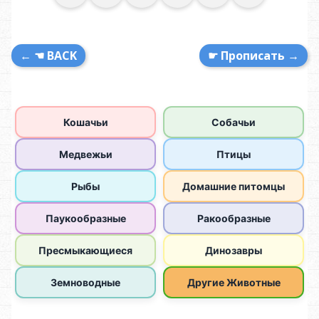
← ☚ BACK
☛ Прописать →