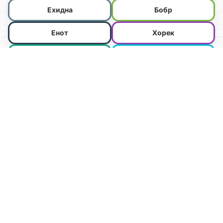
Ехидна
Бобр
Енот
Хорек
Обезьяна
Кенгуру
Слон
Бегемот
Носорог
Крокодил
Тираннозавр
Стегозавр
Бронтозавр
Птеранодон
Анкилозавр
Паразауролоф
Спинозавр
Трицератопс