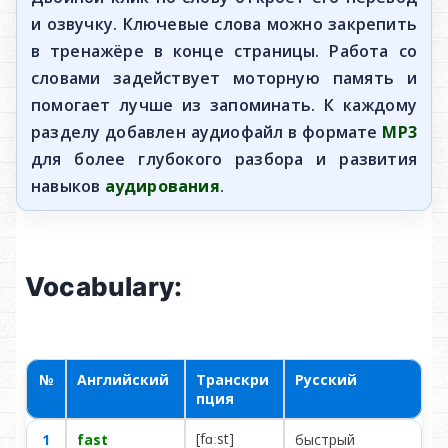
и озвучку. Ключевые слова можно закрепить
в тренажёре в конце страницы. Работа со
словами задействует моторную память и
помогает лучше из запоминать. К каждому
разделу добавлен аудиофайл в формате
MP3
для более глубокого разбора и развития
навыков
аудирования
.
Vocabulary:
№
Английский
Транскри
Русский
пция
[fɑːst]
1
fast
бы­ст­рый