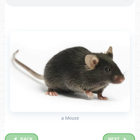
a Mouse
➤
BACK
NEXT
➤