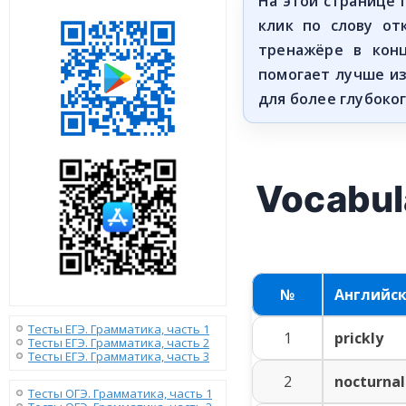
На этой странице
клик по слову от
тренажёре в кон
помогает лучше и
для более глубоко
Vocabul
№
Английс
Тесты ЕГЭ. Грамматика, часть 1
1
prickly
Тесты ЕГЭ. Грамматика, часть 2
Тесты ЕГЭ. Грамматика, часть 3
2
nocturnal
Тесты ОГЭ. Грамматика, часть 1