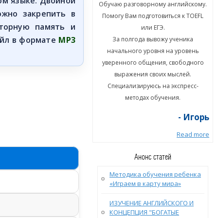
ом языке. Двойной
ю разговорному английскому.
Обучаю разговорному английскому.
ожно закрепить в
гу Вам подготовиться к TOEFL
Помогу Вам подготовиться к TOEFL
оторную память и
или ЕГЭ.
или ЕГЭ.
айл в формате
MP3
а полгода вывожу ученика
За полгода вывожу ученика
ального уровня на уровень
начального уровня на уровень
енного общения, свободного
уверенного общения, свободного
ыражения своих мыслей.
выражения своих мыслей.
циализируюсь на экспресс-
Специализируюсь на экспресс-
методах обучения.
методах обучения.
- Игорь
- Игорь
Read more
Read more
Анонс статей
Методика обучения ребенка
«Играем в карту мира»
ИЗУЧЕНИЕ АНГЛИЙСКОГО И
КОНЦЕПЦИЯ "БОГАТЫЕ