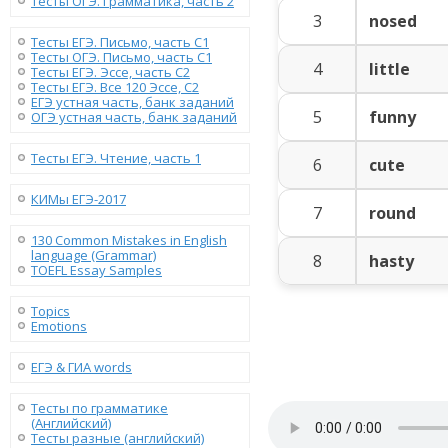
Тесты ОГЭ. Грамматика, часть 2
3
nosed
Тесты ЕГЭ. Письмо, часть С1
Тесты ОГЭ. Письмо, часть С1
4
little
Тесты ЕГЭ. Эссе, часть C2
Тесты ЕГЭ. Все 120 Эссе, C2
ЕГЭ устная часть, банк заданий
5
funny
ОГЭ устная часть, банк заданий
Тесты ЕГЭ. Чтение, часть 1
6
cute
КИМы ЕГЭ-2017
7
round
130 Сommon Mistakes in English
language (Grammar)
8
hasty
TOEFL Essay Samples
Topics
Emotions
ЕГЭ & ГИА words
Тесты по грамматике
(Английский)
Тесты разные (английский)