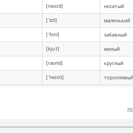
[nəʊzd]
но­са­тый
[ˈlɪtl]
ма­лень­кий
[ˈfʌni]
за­бав­ный
[kjuːt]
ми­лый
[raʊnd]
круг­лый
[ˈheɪsti]
то­ро­пли­вы
П