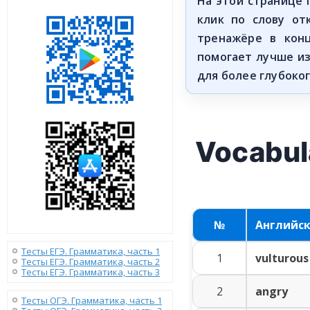
На этой странице
клик по слову от
тренажёре в кон
помогает лучше и
для более глубоко
Vocabul
№
Английс
Тесты ЕГЭ. Грамматика, часть 1
1
vulturous
Тесты ЕГЭ. Грамматика, часть 2
Тесты ЕГЭ. Грамматика, часть 3
2
angry
Тесты ОГЭ. Грамматика, часть 1