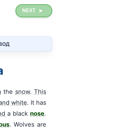
NEXT
➤
ЕВОД