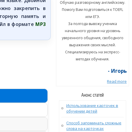
ом языке. Двойной
ю разговорному английскому.
Обучаю разговорному английскому.
ожно закрепить в
гу Вам подготовиться к TOEFL
Помогу Вам подготовиться к TOEFL
оторную память и
или ЕГЭ.
или ЕГЭ.
айл в формате
MP3
а полгода вывожу ученика
За полгода вывожу ученика
ального уровня на уровень
начального уровня на уровень
енного общения, свободного
уверенного общения, свободного
ыражения своих мыслей.
выражения своих мыслей.
циализируюсь на экспресс-
Специализируюсь на экспресс-
методах обучения.
методах обучения.
- Игорь
- Игорь
Read more
Read more
Анонс статей
Использование карточек в
обучении детей
Способ запоминать сложные
слова на карточках