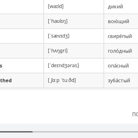
[waɪld]
ди­кий
[ˈhaʊlɪŋ]
во­ю́­щий
[ˈsævɪdʒ]
сви­ре́­пый
[ˈhʌŋɡri]
го­ло́д­ный
[ˈdeɪndʒərəs]
s
о­па́с­ный
[ˌʃɑːp ˈtuːðd]
othed
зу­ба́с­тый
П