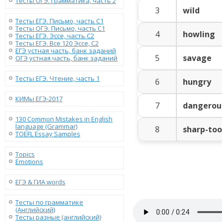
Тесты ОГЭ. Грамматика, часть 2
3
wild
Тесты ЕГЭ. Письмо, часть С1
Тесты ОГЭ. Письмо, часть С1
4
howling
Тесты ЕГЭ. Эссе, часть C2
Тесты ЕГЭ. Все 120 Эссе, C2
ЕГЭ устная часть, банк заданий
5
savage
ОГЭ устная часть, банк заданий
Тесты ЕГЭ. Чтение, часть 1
6
hungry
КИМы ЕГЭ-2017
7
dangerou
130 Сommon Mistakes in English
language (Grammar)
8
sharp-to
TOEFL Essay Samples
Topics
Emotions
ЕГЭ & ГИА words
Тесты по грамматике
(Английский)
Тесты разные (английский)