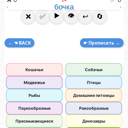
← ☚ BACK
☛ Прописать →