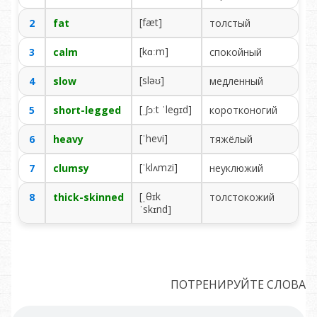
[fæt]
2
fat
тол­стый
[kɑːm]
3
calm
спо­кой­ный
[sləʊ]
4
slow
мед­лен­ный
[ˌʃɔːt ˈleɡɪd]
5
short-legged
ко­рот­ко­но­гий
[ˈhevi]
6
heavy
тя­жё­лый
[ˈklʌmzi]
7
clumsy
не­ук­лю­жий
[ˌθɪk
8
thick-skinned
тол­сто­ко­жий
ˈskɪnd]
ПОТРЕНИРУЙТЕ СЛОВА