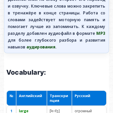
и озвучку. Ключевые слова можно закрепить
в тренажёре в конце страницы. Работа со
словами задействует моторную память и
помогает лучше из запоминать. К каждому
разделу добавлен аудиофайл в формате
MP3
для более глубокого разбора и развития
навыков
аудирования
.
Vocabulary:
№
Английский
Транскри
Русский
пция
[lɑːdʒ]
1
large
ог­ром­ный