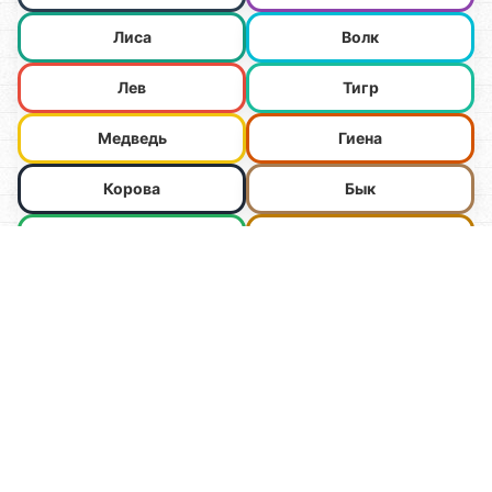
Лиса
Волк
Лев
Тигр
Медведь
Гиена
Корова
Бык
Овца
Олень
Лошадь
Верблюд
Осел
Жираф
Свинья
Кролик
Мышь
Крыса
Крот
Еж