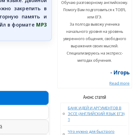
ом языке. Двойной
ю разговорному английскому.
Обучаю разговорному английскому.
ожно закрепить в
гу Вам подготовиться к TOEFL
Помогу Вам подготовиться к TOEFL
оторную память и
или ЕГЭ.
или ЕГЭ.
айл в формате
MP3
а полгода вывожу ученика
За полгода вывожу ученика
ального уровня на уровень
начального уровня на уровень
енного общения, свободного
уверенного общения, свободного
ыражения своих мыслей.
выражения своих мыслей.
циализируюсь на экспресс-
Специализируюсь на экспресс-
методах обучения.
методах обучения.
- Игорь
- Игорь
Read more
Read more
Анонс статей
БАНК ИДЕЙ И АРГУМЕНТОВ В
ЭССЕ (АНГЛИЙСКИЙ ЯЗЫК ЕГЭ)
1
й
Что нужно для быстрого