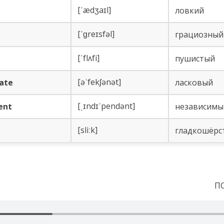
[ˈædʒaɪl]
ловкий
[ˈɡreɪsfəl]
грациозный
[ˈflʌfi]
пушистый
[əˈfekʃənət]
ate
ласковый
[ˌɪndɪˈpendənt]
ent
независимы
[sliːk]
гладкошёрс
П