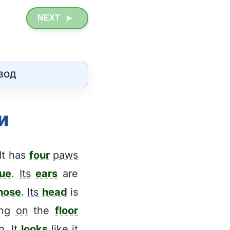
NEXT
➤
ЕВОД