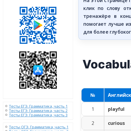
На этой странице
клик по слову от
тренажёре в кон
помогает лучше и
для более глубоко
Vocabul
№
Английс
Тесты ЕГЭ. Грамматика, часть 1
1
playful
Тесты ЕГЭ. Грамматика, часть 2
Тесты ЕГЭ. Грамматика, часть 3
2
curious
Тесты ОГЭ. Грамматика, часть 1