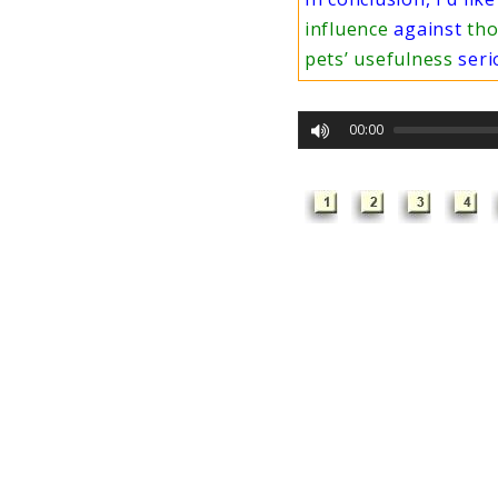
influence
against
tho
pets’ usefulness
ser
00:00
БАНК ВЫВОДОВ ЭСС
М
на
со