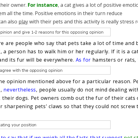
heir owner.
For instance
, a cat gives a lot of positive emoti
m all the time. Positive emotions in their turn reduce
can also
play
with their pets and this activity is really stress r
e are people who say that pets take a lot of time and b
g, a person has to walk him or her regularly. If it is a cat,
 and its fur will be everywhere.
As for
hamsters or rats, 
the opinion mentioned above for a particular reason. P
s,
nevertheless
, people usually do not mind dealing wit
k their dogs. Pet owners comb out the fur of their cats
r sharpening pets' claws so that they could not screw 
 to say
that if we weigh all the
facts
that support
pet s