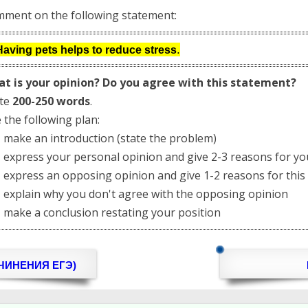
ment on the following statement:
За полгода вывожу ученика
З
начального уровня на уровень
нач
уверенного общения, свободного
.
увер
Having pets helps to reduce stress
выражения своих мыслей.
в
t is your opinion? Do you agree with this statement?
Специализируюсь на экспресс-
Спе
методах обучения.
ite
200-250 words
.
 the following plan:
- Игорь
ake an introduction (state the problem)
Read more
xpress your personal opinion and give 2-3 reasons for yo
xpress an opposing opinion and give 1-2 reasons for this
xplain why you don't agree with the opposing opinion
ake a conclusion restating your position
ЧИНЕНИЯ ЕГЭ)