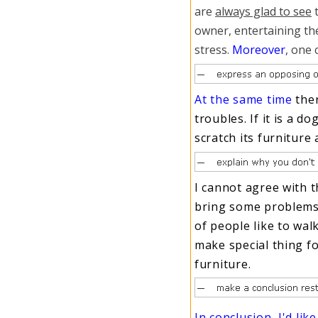
are
always glad to see
t
owner, entertaining the
stress.
Moreover
, one 
At the same time
ther
troubles. If it is a do
scratch its furniture
I cannot agree with 
bring some problem
of people like to wal
make special thing fo
furniture
.
In conclusion, I'd like