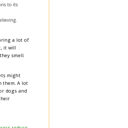
ons to its
elieving.
ring a lot of
 it will
they smell
.
ets might
h them. A lot
 or dogs and
their
tress reduce