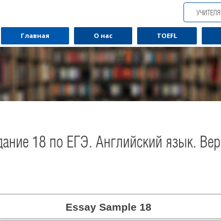
УЧИТЕЛ
Главная
О нас
TOEFL
ание 18 по ЕГЭ. Английский язык. Ве
Обучаю разговорному английскому.
Обуча
Essay Sample
18
Помогу Вам подготовиться к TOEFL
Помо
или ЕГЭ.