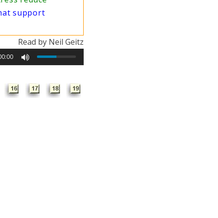
that support
Read by Neil Geitz
00:00
БАНК ИДЕЙ ЭССЕ ЕГЭ
а
ия
ия