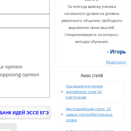
а полгода вывожу ученика
За полгода вывожу ученика
ального уровня на уровень
начального уровня на уровень
енного общения, свободного
уверенного общения, свободного
ыражения своих мыслей.
выражения своих мыслей.
циализируюсь на экспресс-
Специализируюсь на экспресс-
методах обучения.
методах обучения.
- Игорь
- Игорь
Read more
Read more
ur opinion
 opposing opinion
Анонс статей
Традиция изучения
английских слов по
карточкам
Австралийский сленг: 22
БАНК ИДЕЙ ЭССЕ ЕГЭ
самых употребительных
слова