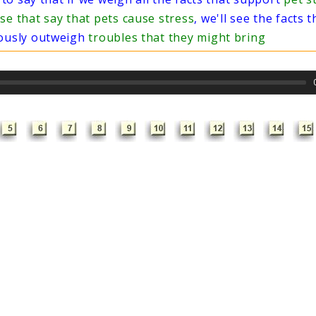
se that say that pets cause stress
, we'll see the facts 
iously outweigh
troubles that they might bring
Е ЕГЭ
етодика
Правил
писания
написан
чинения
сочинен