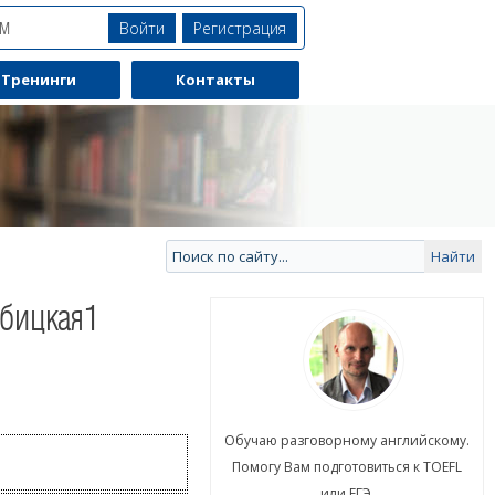
Войти
Регистрация
ЯМ
Тренинги
Контакты
рбицкая1
ю разговорному английскому.
Обучаю разговорному английскому.
гу Вам подготовиться к TOEFL
Помогу Вам подготовиться к TOEFL
или ЕГЭ.
или ЕГЭ.