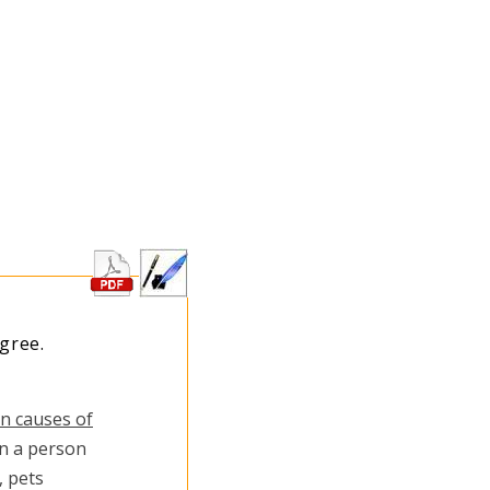
agree
.
n causes of
n a person
, pets