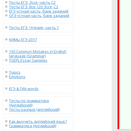
Тесты ЕГЭ. Эссе, часть C2
Тесты ЕГЭ. Все 120 Эссе, C2
ЕГЭ устная часть, банк заданий
ОГЭ устная часть, банк заданий
Тесты ЕГЭ. Чтение, часть 1
КИМы ЕГЭ-2017
130 Сommon Mistakes in English
language (Grammar)
TOEFL Essay Samples
Topics
Emotions
ЕГЭ & ГИА words
Тесты по грамматике
(Английский)
Тесты разные (английский)
Как выучить английский язык?
Грамматика (Английский)