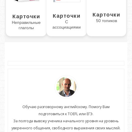
Карточки
Карточки
Карточки
50 топиков
С
Неправильные
ассоциациями
глаголы
Обучаю разговорному английскому. Помогу Вам
подготовиться к TOEFL или ЕГЭ.
нь
За полгода вывожу ученика начального уровня на уровень
З
ей.
уверенного общения, свободного выражения своих мыслей.
ув