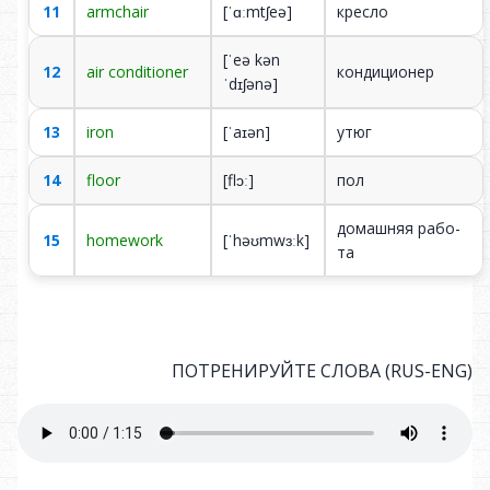
11
armchair
[ˈɑːmtʃeə]
кре­сло
[ˈeə kən
12
air conditioner
кон­ди­ци­о­нер
ˈdɪʃənə]
13
iron
[ˈaɪən]
у­тюг
14
floor
[flɔː]
пол
до­маш­няя ра­бо­
15
homework
[ˈhəʊmwɜːk]
та
ПОТРЕНИРУЙТЕ СЛОВА (RUS-ENG)