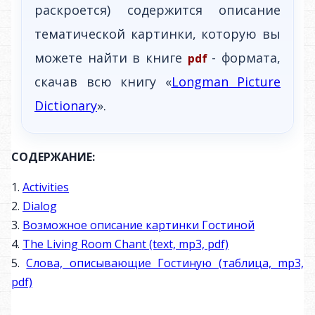
раскроется) содержится описание
тематической картинки, которую вы
можете найти в книге
- формата,
pdf
скачав всю книгу «
Longman Picture
Dictionary
».
СОДЕРЖАНИЕ:
1.
Activities
2.
Dialog
3.
Возможное описание картинки Гостиной
4.
The Living Room Chant (text, mp3, pdf)
5.
Слова, описывающие Гостиную (таблица, mp3,
pdf)