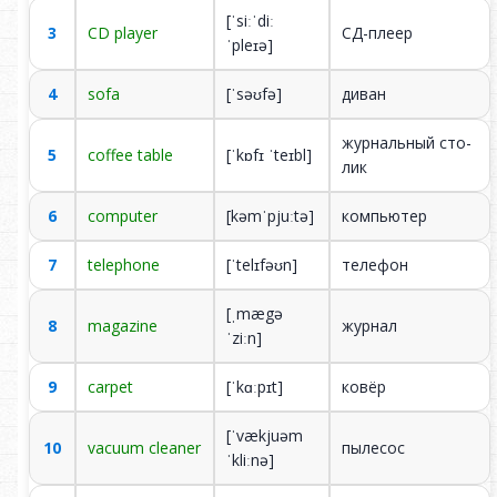
[ˈsiːˈdiː
3
CD player
СД-пле­ер
ˈpleɪə]
00:00
01:43
4
sofa
[ˈsəʊfə]
ди­ван
жур­наль­ный сто­
5
coffee table
[ˈkɒfɪ ˈteɪbl]
лик
6
computer
[kəmˈpjuːtə]
ком­пью­тер
7
telephone
[ˈtelɪfəʊn]
те­ле­фон
[ˌmægə
8
magazine
жур­нал
ˈziːn]
9
carpet
[ˈkɑːpɪt]
ко­вёр
[ˈvækjuəm
10
vacuum cleaner
пы­ле­сос
ˈkliːnə]