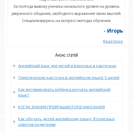
нь
За полгода вывожу ученика начального уровня на уровень
З
ей.
уверенного общения, свободного выражения своих мыслей.
ув
Специализируюсь на экспресс-методах обучения.
орь
- Игорь
more
Read more
Анонс статей
Английский язык для детей и взрослых в карточках
Тематические карточки в английском языке: 5 целей
Как мотивировать ребёнка изучать английский
язык?
КОГДА ЗНАНИЯ ПРЕВРАЩАЮТСЯ В НАКАЗАНИЯ
Как обучать детей английскому языку: 8 полезных
советов родителям