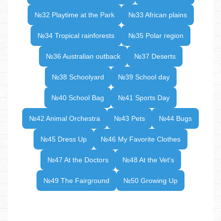
№32 Playtime at the Park
№33 African plains
№34 Tropical rainforests
№35 Polar region
№36 Australian outback
№37 Deserts
№38 Schoolyard
№39 School day
№40 School Bag
№41 Sports Day
№42 Animal Orchestra
№43 Pets
№44 Bugs
№45 Dress Up
№46 My Favorite Clothes
№47 At the Doctors
№48 At the Vet's
№49 The Fairground
№50 Growing Up