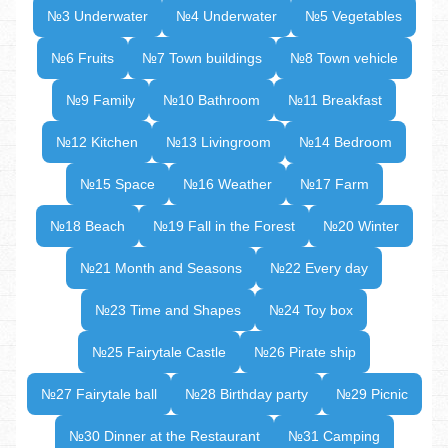
№3 Underwater
№4 Underwater
№5 Vegetables
№6 Fruits
№7 Town buildings
№8 Town vehicle
№9 Family
№10 Bathroom
№11 Breakfast
№12 Kitchen
№13 Livingroom
№14 Bedroom
№15 Space
№16 Weather
№17 Farm
№18 Beach
№19 Fall in the Forest
№20 Winter
№21 Month and Seasons
№22 Every day
№23 Time and Shapes
№24 Toy box
№25 Fairytale Castle
№26 Pirate ship
№27 Fairytale ball
№28 Birthday party
№29 Picnic
№30 Dinner at the Restaurant
№31 Camping