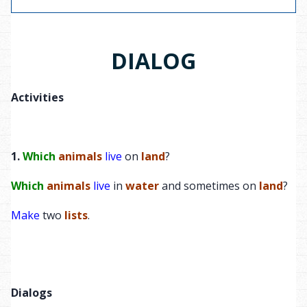
№
Русский
Английский
DIALOG
Посмотрите на
1
Look at the picture.
картинку.
Activities
Это арктический
This is an arctic region
2
регион с разными
with various animals.
животными.
1.
Which
animals
live
on
land
?
На переднем плане
In the foreground, a
Which
animals
live
in
water
and sometimes on
land
?
3
сидит белый
polar bear is sitting.
медведь.
Make
two
lists
.
У него густая белая
4
It has thick white fur.
шерсть.
Рядом находится
Next to it is a moose
Dialogs
5
лось с длинными
with long legs.