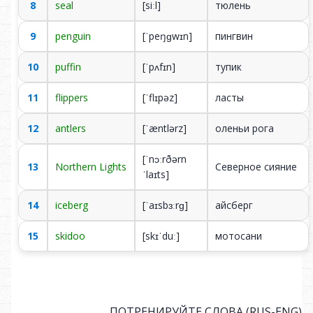
8
seal
[siːl]
тю­лень
9
penguin
[ˈpeŋɡwɪn]
пинг­вин
10
puffin
[ˈpʌfɪn]
ту­пик
11
flippers
[ˈflɪpəz]
лас­ты
12
antlers
[ˈæntlərz]
о­ле­ньи ро­га
[ˈnɔːrðərn
13
Northern Lights
Се­вер­ное сия­ние
ˈlaɪts]
14
iceberg
[ˈaɪsbɜːrɡ]
айс­берг
15
skidoo
[skɪˈduː]
мо­то­са­ни
ПОТРЕНИРУЙТЕ СЛОВА (RUS-ENG)