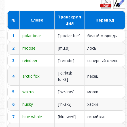
Транскрип
№
Слово
Перевод
ция
1
polar bear
[ˈpoʊlər ber]
бе­лый мед­ведь
2
moose
[muːs]
лось
3
reindeer
[ˈreɪndɪr]
се­вер­ный оле­нь
[ˈɑːrktɪk
4
arctic fox
пе­сец
fɑːks]
5
walrus
[ˈwɔːlrəs]
морж
6
husky
[ˈhʌskɪ]
ха­ски
7
blue whale
[bluː weɪl]
си­ний кит