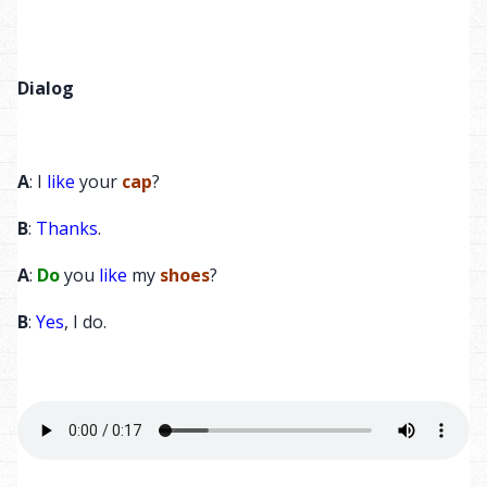
На футболке
The T-shirt has yellow
5
изображены жёлтые
flowers on it.
цветы.
Dialog
She is wearing a dark
6
На ней тёмная юбка.
skirt.
A
: I
like
your
cap
?
На её ногах чёрные
She has black sandals
7
босоножки на
B
:
Thanks
.
with heels on her feet.
каблуке.
A
:
Do
you
like
my
shoes
?
На запястье у
The girl is wearing a
8
девочки наручные
B
:
Yes
, I do.
wristwatch on her arm.
часы.
У неё тёмные
She has dark hair tied
9
волосы, собранные с
with a bow.
бантом.
Она выглядит