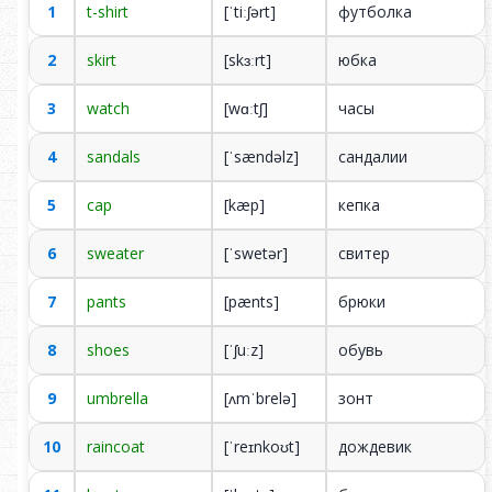
1
t-shirt
[ˈtiːʃərt]
футболка
2
skirt
[skɜːrt]
юбка
Outfit
3
watch
[wɑːtʃ]
часы
00:00
00:00
4
sandals
[ˈsændəlz]
сандалии
5
cap
[kæp]
кепка
6
sweater
[ˈswetər]
свитер
7
pants
[pænts]
брюки
8
shoes
[ˈʃuːz]
обувь
9
umbrella
[ʌmˈbrelə]
зонт
10
raincoat
[ˈreɪnkoʊt]
дождевик