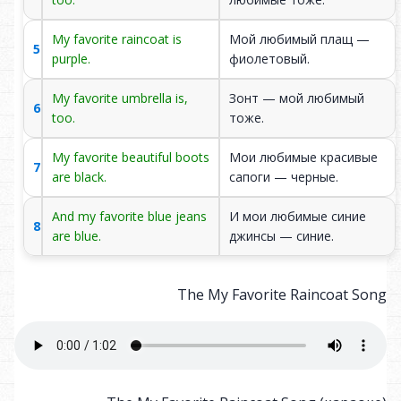
Мальчик улыбается и
The boy is smiling and
16
смотрит прямо
looking straight ahead.
My favorite raincoat is
Мой любимый плащ —
вперёд.
5
purple.
фиолетовый.
Они оба выглядят
They both look neatly
17
My favorite umbrella is,
Зонт — мой любимый
аккуратно одетыми.
dressed.
6
too.
тоже.
Фон белый, чтобы
The background is
My favorite beautiful boots
Мои любимые красивые
18
акцент был на
white to focus on the
7
are black.
сапоги — черные.
одежде.
clothes.
And my favorite blue jeans
И мои любимые синие
Рядом с каждой
8
Each clothing item is
are blue.
джинсы — синие.
вещью стоит её
19
labeled with its English
название на
name.
английском.
The My Favorite Raincoat Song
Это обучающая
This is an educational
20
картинка для
picture for learning
изучения одежды.
clothes.
Такие изображения