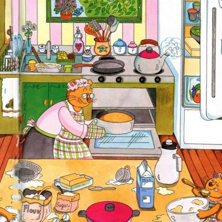
e
teakettle
pot
Mixing Bowl
mixing bowl
Cutting Board