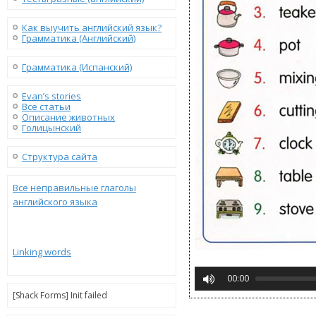
Как выучить английский язык?
Грамматика (Английский)
Грамматика (Испанский)
Evan’s stories
Все статьи
Описание животных
Голицынский
Структура сайта
Все неправильные глаголы
английского языка
Linking words
00:00
[Shack Forms] Init failed