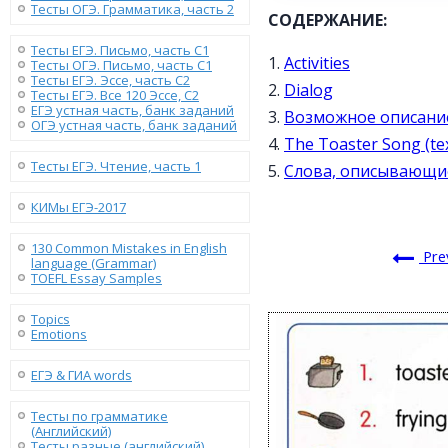
Тесты ОГЭ. Грамматика, часть 2
СОДЕРЖАНИЕ:
Тесты ЕГЭ. Письмо, часть С1
1.
Activities
Тесты ОГЭ. Письмо, часть С1
Тесты ЕГЭ. Эссе, часть C2
2.
Dialog
Тесты ЕГЭ. Все 120 Эссе, C2
ЕГЭ устная часть, банк заданий
3.
Возможное описани
ОГЭ устная часть, банк заданий
4.
The Toaster Song (tex
Тесты ЕГЭ. Чтение, часть 1
5.
Слова, описывающие
КИМы ЕГЭ-2017
130 Сommon Mistakes in English
Pre
language (Grammar)
TOEFL Essay Samples
Topics
Emotions
ЕГЭ & ГИА words
Тесты по грамматике
(Английский)
Тесты разные (английский)