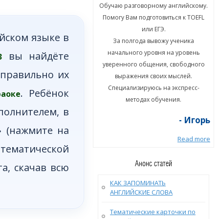
ю разговорному английскому.
Обучаю разговорному английскому.
гу Вам подготовиться к TOEFL
Помогу Вам подготовиться к TOEFL
или ЕГЭ.
или ЕГЭ.
йском языке в
а полгода вывожу ученика
За полгода вывожу ученика
ального уровня на уровень
начального уровня на уровень
вы найдёте
3
енного общения, свободного
уверенного общения, свободного
 правильно их
ыражения своих мыслей.
выражения своих мыслей.
циализируюсь на экспресс-
Специализируюсь на экспресс-
. Ребёнок
раоке
методах обучения.
методах обучения.
полнителем, в
- Игорь
- Игорь
» (нажмите на
Read more
Read more
тематической
Анонс статей
та, скачав всю
КАК ЗАПОМИНАТЬ
АНГЛИЙСКИЕ СЛОВА
Тематические карточки по