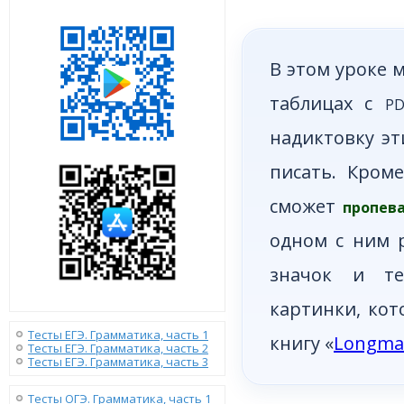
В этом уроке 
таблицах с
PD
надиктовку эт
писать. Кром
сможет
пропев
одном с ним р
значок и те
картинки, ко
Тесты ЕГЭ. Грамматика, часть 1
книгу «
Longman
Тесты ЕГЭ. Грамматика, часть 2
Тесты ЕГЭ. Грамматика, часть 3
Тесты ОГЭ. Грамматика, часть 1