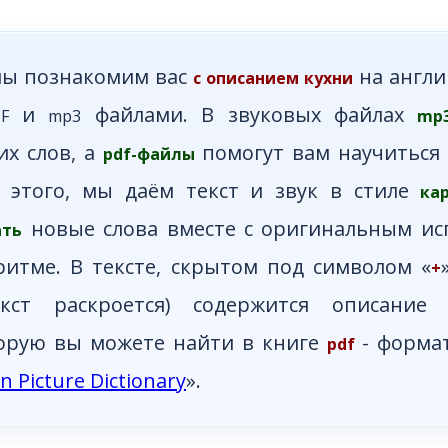
Обучаю разговорному английскому.
Обуча
Помогу Вам подготовиться к TOEFL
Помо
или ЕГЭ.
мы познакомим вас
на англи
с описанием кухни
За полгода вывожу ученика
З
начального уровня на уровень
нач
и
файлами. В звуковых файлах
F
mp3
mp
уверенного общения, свободного
увер
их слов, а
помогут вам научиться
pdf-файлы
выражения своих мыслей.
в
Специализируюсь на экспресс-
Спе
е этого, мы даём текст и звук в стиле
ка
методах обучения.
новые слова вместе с оригинальным ис
ать
- Игорь
итме. В тексте, скрытом под символом «
+
Read more
кст раскроется) содержится описание 
торую вы можете найти в книге
- форма
pdf
 Picture Dictionary
».