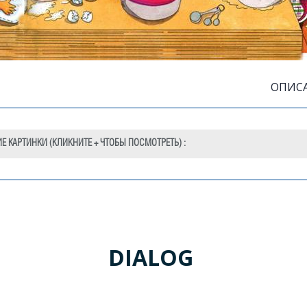
cutting board
ОПИСА
ock
 КАРТИНКИ (КЛИКНИТЕ + ЧТОБЫ ПОСМОТРЕТЬ) :
ский
Русский
the picture.
Посмотрите на карт
DIALOG
see a toaster on the counter.
На прилавке можно 
stove