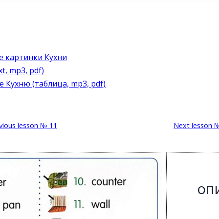
е картинки Кухни
t, mp3, pdf)
 Кухню (таблица, mp3, pdf)
vious lesson № 11
Next lesson 
оп