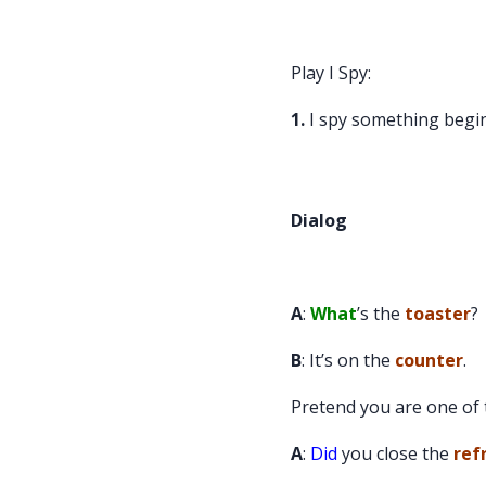
We can s
3
coming 
Play I Spy:
4
There is 
Coun
1.
I spy something begi
On the t
5
lid on it.
Dialog
6
Sister L
Wall
A cuttin
A
:
What
’s the
toaster
?
7
microwa
B
: It’s on the
counter
.
You can 
8
Pretend you are one of t
Refr
time is 1
A
:
Did
you close the
ref