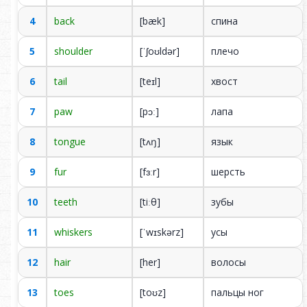
Это обучающая и
It is an educational
4
back
[bæk]
спина
весёлая сцена из
25
and fun scene from a
ветеринарной
veterinary clinic.
5
shoulder
[ˈʃoʊldər]
плечо
клиники.
6
tail
[teɪl]
хвост
7
paw
[pɔː]
лапа
At the Vet
8
tongue
[tʌŋ]
язык
00:00
00:00
9
fur
[fɜːr]
шерсть
10
teeth
[tiːθ]
зубы
11
whiskers
[ˈwɪskərz]
усы
12
hair
[her]
волосы
13
toes
[toʊz]
пальцы ног