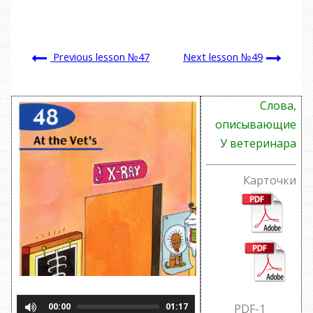
Previous lesson №47
Next lesson №49
Слова,
описывающие
У ветеринара
Карточки
00:00
01:17
PDF-1