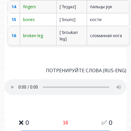
14
fingers
[ˈfɪŋɡəz]
пальцы рук
15
bones
[ˈboʊnz]
кости
[ˈbroʊkən
16
broken leg
сломанная нога
leɡ]
ПОТРЕНИРУЙТЕ СЛОВА (RUS-ENG)