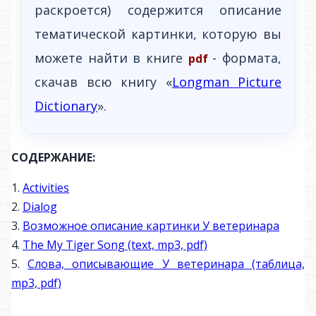
раскроется) содержится описание
тематической картинки, которую вы
можете найти в книге
- формата,
pdf
скачав всю книгу «
Longman Picture
Dictionary
».
СОДЕРЖАНИЕ:
1.
Activities
2.
Dialog
3.
Возможное описание картинки У ветеринара
4.
The My Tiger Song (text, mp3, pdf)
5.
Слова, описывающие У ветеринара (таблица,
mp3, pdf)