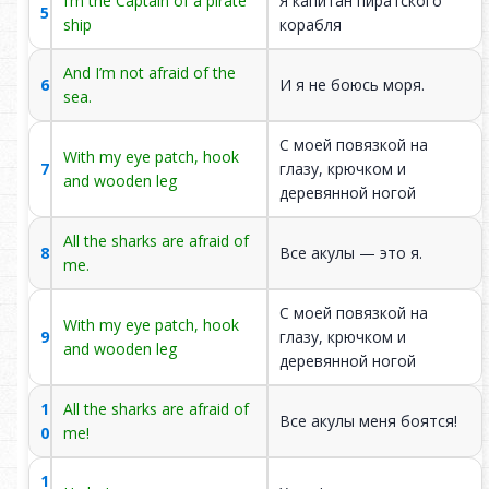
I’m the Captain of a pirate
Я капитан пиратского
5
продались коварному
themselves to a
ship
корабля
пирату.
treacherous pirate.
And I’m not afraid of the
6
И я не боюсь моря.
Они постоянно видят
They constantly see
sea.
зло, которое учиняет
the evil that the pirate
15
пират и привыкают к
does and get used to
С моей повязкой на
With my eye patch, hook
этому.
it.
7
глазу, крючком и
and wooden leg
деревянной ногой
They will grow up to
Из них вырастут
be the same
All the sharks are afraid of
16
такие же негодяи и
8
Все акулы — это я.
scoundrels and
me.
изгои как и пират.
outcasts as the pirate.
С моей повязкой на
With my eye patch, hook
У пирата нет одной
The pirate has no leg.
9
глазу, крючком и
and wooden leg
ноги. Вместо неё -
Instead, he has a
деревянной ногой
17
деревянная нога до
wooden leg up to the
колена.
knee.
1
All the sharks are afraid of
Все акулы меня боятся!
0
me!
Наверное, он
He probably lost his
18
потерял ногу в
1