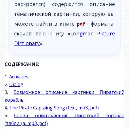
раскроется) содержится описание
тематической картинки, которую вы
можете найти в книге
- формата,
pdf
скачав всю книгу «
Longman Picture
Dictionary
».
СОДЕРЖАНИЕ:
1.
Activities
2.
Dialog
3.
Возможное описание картинки Пиратский
корабль
4.
The Pirate Captaing Song (text, mp3, pdf)
5.
Слова, описывающие Пиратский корабль
(таблица, mp3, pdf)