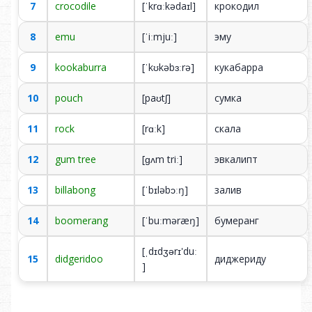
7
crocodile
[ˈkrɑːkədaɪl]
кро­ко­дил
8
emu
[ˈiːmjuː]
эму
9
kookaburra
[ˈkʊkəbɜːrə]
ку­ка­бар­ра
10
pouch
[paʊtʃ]
сум­ка
11
rock
[rɑːk]
ска­ла
12
gum tree
[ɡʌm triː]
эв­ка­липт
13
billabong
[ˈbɪləbɔːŋ]
за­лив
14
boomerang
[ˈbuːməræŋ]
бу­ме­ранг
[ˌdɪdʒǝrɪ'duː
15
didgeridoo
ди­дже­ри­ду
]