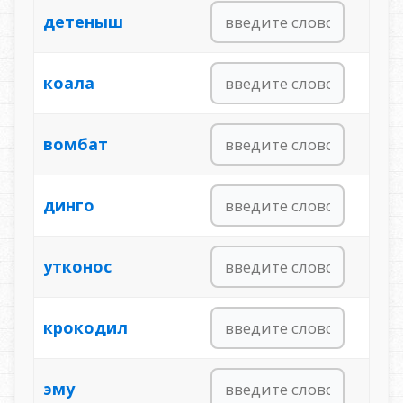
детеныш
коала
вомбат
динго
утконос
крокодил
эму