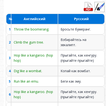
Это типичное
It is a typical Australian
10
австралийское
swamp.
болото.
№
Английский
Русский
Над биллабонгом
Above the billabong is
11
изображена большая
a large bird — the
1
Throw the boomerang.
Бросьте бумеранг.
птица — эму.
emu.
Взбирайтесь на
2
Climb the gum tree.
Эму не умеет летать,
эвкалипт.
The emu cannot fly
12
но очень быстро
but runs very fast.
бегает.
Hop like a kangaroo. (hop
Прыгайте, как кенгуру.
3
hop)
(прыгайте прыгайте)
Внизу нарисован
Below is a wild dog —
13
дикий собака динго.
the dingo.
4
Dig like a wombat.
Копай как вомбат.
Он выглядит
5
Run like an emu.
Беги как эму.
It looks alert and is
настороженно и
14
watching ahead
внимательно
Hop like a kangaroo. (hop
Прыгайте, как кенгуру.
attentively.
6
смотрит вперёд.
hop)
(прыгайте прыгайте)
Рядом с ним