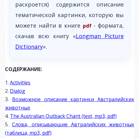
раскроется) содержится описание
тематической картинки, которую вы
можете найти в книге
- формата,
pdf
скачав всю книгу «
Longman Picture
Dictionary
».
СОДЕРЖАНИЕ:
1.
Activities
2.
Dialog
3.
Возможное описание картинки Австралийских
животных
4.
The Australian Outback Chant (text, mp3, pdf)
5.
Слова, описывающие Автралийских животных
(таблица, mp3, pdf)