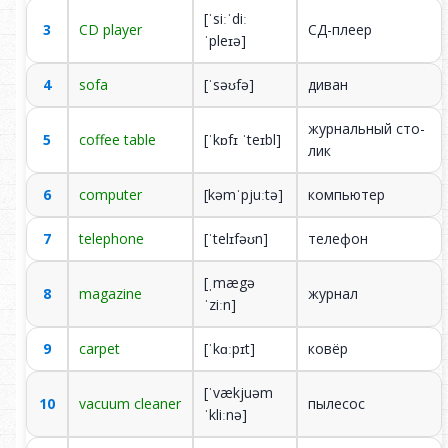
[ˈsiːˈdiː
3
CD player
СД-пле­ер
ˈpleɪə]
00:00
01:43
4
sofa
[ˈsəʊfə]
ди­ван
жур­наль­ный сто­
5
coffee table
[ˈkɒfɪ ˈteɪbl]
лик
6
computer
[kəmˈpjuːtə]
ком­пью­тер
7
telephone
[ˈtelɪfəʊn]
те­ле­фон
[ˌmægə
8
magazine
жур­нал
ˈziːn]
9
carpet
[ˈkɑːpɪt]
ко­вёр
[ˈvækjuəm
10
vacuum cleaner
пы­ле­сос
ˈkliːnə]