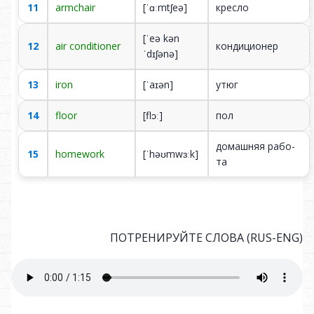
11
armchair
[ˈɑːmtʃeə]
кре­сло
[ˈeə kən
12
air conditioner
кон­ди­ци­о­нер
ˈdɪʃənə]
13
iron
[ˈaɪən]
у­тюг
14
floor
[flɔː]
пол
до­маш­няя ра­бо­
15
homework
[ˈhəʊmwɜːk]
та
ПОТРЕНИРУЙТЕ СЛОВА (RUS-ENG)