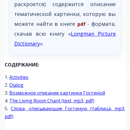
раскроется) содержится описание
тематической картинки, которую вы
можете найти в книге
- формата,
pdf
скачав всю книгу «
Longman Picture
Dictionary
».
СОДЕРЖАНИЕ:
1.
Activities
2.
Dialog
3.
Возможное описание картинки Гостиной
4.
The Living Room Chant (text, mp3, pdf)
5.
Слова, описывающие Гостиную (таблица, mp3,
pdf)