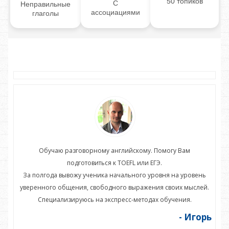
50 топиков
С
Неправильные
ассоциациями
глаголы
Обучаю разговорному английскому. Помогу Вам
подготовиться к TOEFL или ЕГЭ.
нь
За полгода вывожу ученика начального уровня на уровень
З
ей.
уверенного общения, свободного выражения своих мыслей.
ув
Специализируюсь на экспресс-методах обучения.
орь
- Игорь