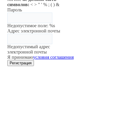
символов:
< > " ' % ; ( ) &
Пароль
Недопустимое поле: %s
Адрес электронной почты
Недопустимый адрес
электронной почты
Я принимаю
условия соглашения
Регистрация
Восстановление пароля
Пожалуйста, введите адрес
электронной почты, указанный в
параметрах вашей учётной записи.
На него будет отправлен
специальный проверочный код.
После его получения вы сможете
ввести новый пароль для вашей
учётной записи.