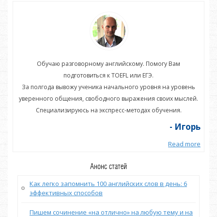
Обучаю разговорному английскому. Помогу Вам
подготовиться к TOEFL или ЕГЭ.
нь
За полгода вывожу ученика начального уровня на уровень
З
ей.
уверенного общения, свободного выражения своих мыслей.
ув
Специализируюсь на экспресс-методах обучения.
орь
- Игорь
more
Read more
Анонс статей
Как легко запомнить 100 английских слов в день: 6
эффективных способов
Пишем сочинение «на отлично» на любую тему и на