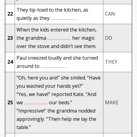
They tip-toed to the kitchen, as
22
CAN
quietly as they
…………………
.
When the kids entered the kitchen,
23
the grandma
…………………
her magic
DO
over the stove and didn’t see them.
Paul sneezed loudly and she turned
24
THEY
around to
…………………
.
“Oh, here you are!” she smiled. “Have
you washed your hands yet?”
“Yes, we have!” reported Kate. “And
25
we
…………………
our beds.”
MAKE
“Impressive!” the grandma nodded
approvingly. “Then help me lay the
table.”