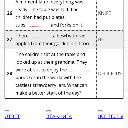
A moment later, everything was
ready. The table was laid. The
26
KNIFE
children had put plates,
cups,
…………………
and forks on it.
There
…………………
a bowl with red
27
BE
apples from their garden on it too.
The children sat at the table and
looked up at their grandma. They
were about to enjoy the
…………………
28
DELICIOUS
pancakes in the world with the
tastiest strawberry jam. What can
make a better start of the day?
ОТВЕТ
ЭТА КНИГА
ВСЕ ТЕСТЫ