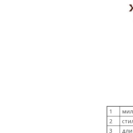
мил
1
2
сти
3
дли