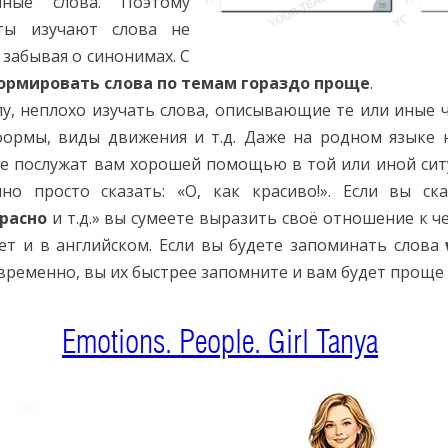
ные слова. Поэтому
ты изучают слова не
 забывая о синонимах.
С
ормировать слова по темам гораздо проще
.
у, неплохо изучать слова, описывающие те или иные 
 формы, виды движения и т.д. Даже на родном языке 
е послужат вам хорошей помощью в той или иной сит
чно просто сказать: «О, как красиво!». Если вы ск
расно
и т.д.» вы сумеете выразить своё отношение к ч
ет и в английском. Если вы будете запоминать слова
ременно, вы их быстрее запомните и вам будет проще 
Emotions. People. Girl Tanya