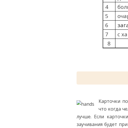
4
бол
5
оча
6
заг
7
c х
8
Карточки п
что когда ч
лучше. Если карточк
заучивания будет при