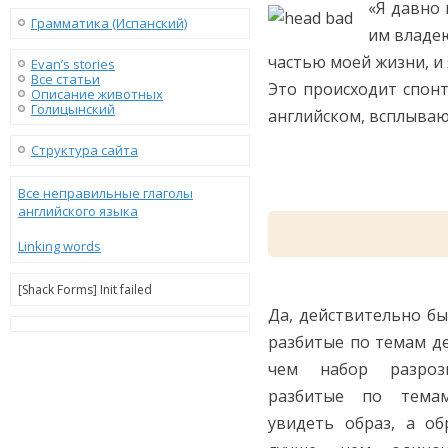
«Я давно 
Грамматика (Испанский)
им владею
частью моей жизни, и 
Evan’s stories
Все статьи
Это происходит спонт
Описание животных
Голицынский
английском, всплываю
Структура сайта
Все неправильные глаголы
английского языка
Linking words
[Shack Forms] Init failed
Да, действительно бы
разбитые по темам д
чем набор разрозн
разбитые по тема
увидеть образ, а об