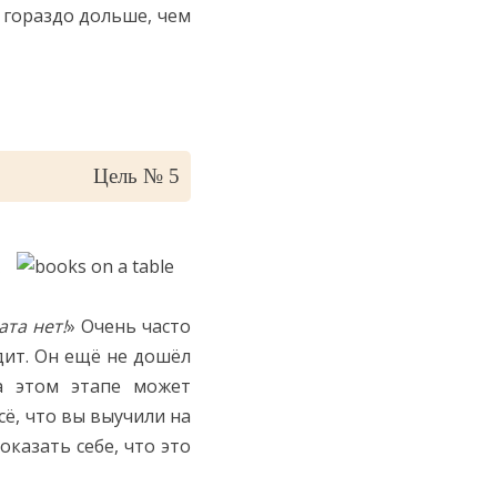
 гораздо дольше, чем
Цель № 5
х
ата нет!
» Очень часто
дит. Он ещё не дошёл
а этом этапе может
сё, что вы выучили на
казать себе, что это