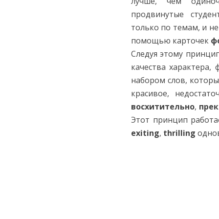
лучше, чем одиноч
продвинутые студен
только по темам, и не
помощью карточек
ф
Следуя этому принцип
качества характера,
набором слов, которы
красивое, недостато
восхитительно
,
прек
Этот принцип работа
exiting
,
thrilling
однов