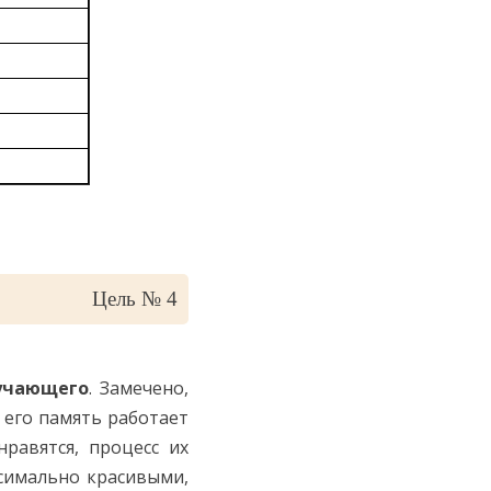
Цель № 4
учающего
. Замечено,
 его память работает
равятся, процесс их
ксимально красивыми,