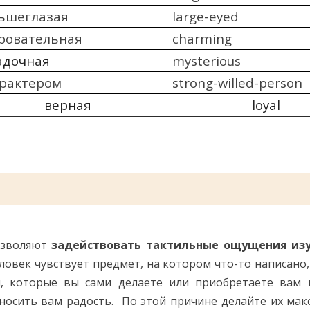
ьшеглазая
large-eyed
ровательная
charming
адочная
mysterious
арактером
strong-willed-person
верная
loyal
озволяют
задействовать тактильные ощущения из
еловек чувствует предмет, на котором что-то написано,
и, которые вы сами делаете или приобретаете вам н
носить вам радость. По этой причине делайте их ма