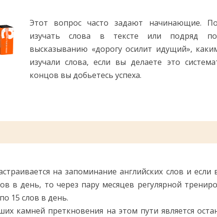
Помогу Вам подготовиться к TOEFL
Помо
или ЕГЭ.
Этот вопрос часто задают начинающие. П
За полгода вывожу ученика
З
изучать слова в тексте или подряд п
начального уровня на уровень
нач
уверенного общения, свободного
увер
высказыванию «дорогу осилит идущий», каки
выражения своих мыслей.
в
изучали слова, если вы делаете это система
Специализируюсь на экспресс-
Спе
концов вы добьетесь успеха.
методах обучения.
- Игорь
Read more
страивается на запоминание английских слов и если 
ов в день, то через пару месяцев регулярной трениро
о 15 слов в день.
ших камней преткновения на этом пути является оста