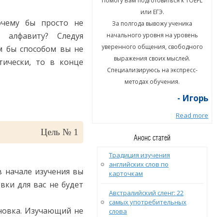
гу Вам подготовиться к TOEFL
Помогу Вам подготовиться к TOEFL
или ЕГЭ.
или ЕГЭ.
очему бы просто не
а полгода вывожу ученика
За полгода вывожу ученика
о алфавиту?
Следуя
ального уровня на уровень
начального уровня на уровень
енного общения, свободного
уверенного общения, свободного
м бы способом вы не
ыражения своих мыслей.
выражения своих мыслей.
тически, то в конце
циализируюсь на экспресс-
Специализируюсь на экспресс-
методах обучения.
методах обучения.
- Игорь
- Игорь
Read more
Read more
Цель № 1
Анонс статей
Традиция изучения
английских слов по
в начале изучения вы
карточкам
вки для вас не будет
Австралийский сленг: 22
самых употребительных
новка. Изучающий не
слова