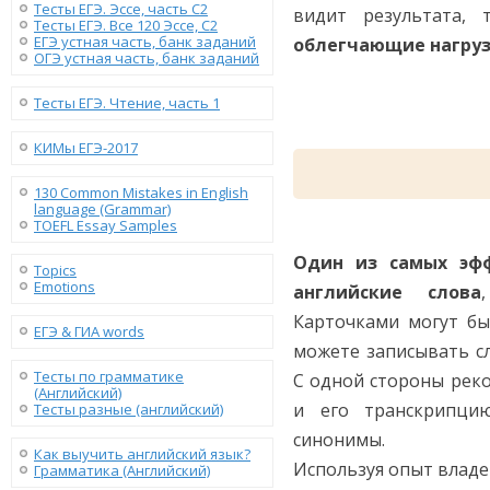
Тесты ЕГЭ. Эссе, часть C2
видит результата, 
Тесты ЕГЭ. Все 120 Эссе, C2
ЕГЭ устная часть, банк заданий
облегчающие нагруз
ОГЭ устная часть, банк заданий
Тесты ЕГЭ. Чтение, часть 1
КИМы ЕГЭ-2017
130 Сommon Mistakes in English
language (Grammar)
TOEFL Essay Samples
Один из самых эфф
Topics
Emotions
английские слова
Карточками могут бы
ЕГЭ & ГИА words
можете записывать сл
Тесты по грамматике
С одной стороны реко
(Английский)
и его транскрипцию
Тесты разные (английский)
синонимы.
Как выучить английский язык?
Используя опыт влад
Грамматика (Английский)