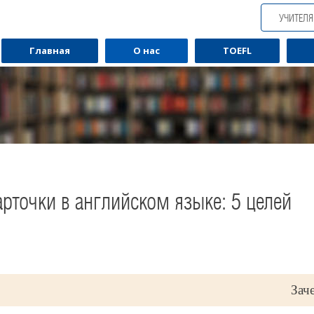
УЧИТЕЛ
Главная
О нас
TOEFL
арточки в английском языке: 5 целей
Зач
Обучаю разговорному английскому.
Обуча