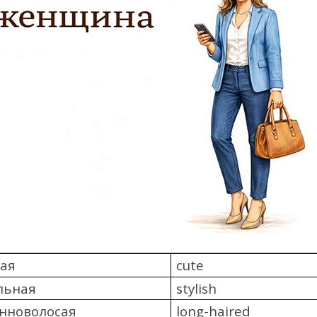
ая
cute
льная
stylish
нноволосая
long-haired