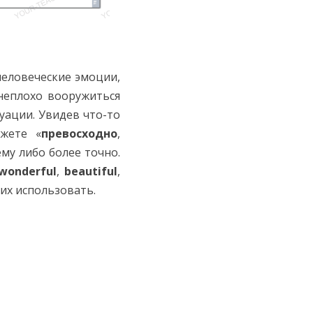
человеческие эмоции,
неплохо вооружиться
уации. Увидев что-то
ажете «
превосходно
,
ему либо более точно.
wonderful
,
beautiful
,
их использовать.