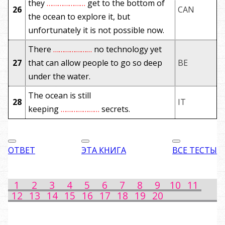
they
…………………
get to the bottom of
26
CAN
the ocean to explore it, but
unfortunately it is not possible now.
There
…………………
no technology yet
27
that can allow people to go so deep
BE
under the water.
The ocean is still
28
IT
keeping
…………………
secrets.
ОТВЕТ
ЭТА КНИГА
ВСЕ ТЕСТЫ
1
2
3
4
5
6
7
8
9
10
11
12
13
14
15
16
17
18
19
20