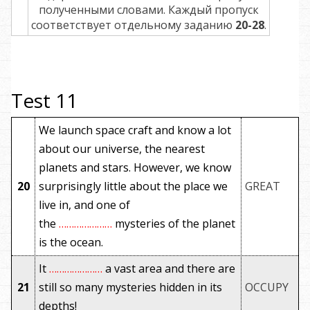
полученными словами. Каждый пропуск
соответствует отдельному заданию
20-28
.
Test 11
We launch space craft and know a lot
about our universe, the nearest
planets and stars. However, we know
20
surprisingly little about the place we
GREAT
live in, and one of
the
…………………
mysteries of the planet
is the ocean.
It
…………………
a vast area and there are
21
still so many mysteries hidden in its
OCCUPY
depths!