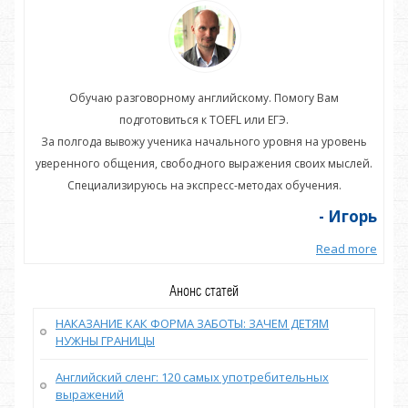
Обучаю разговорному английскому. Помогу Вам
подготовиться к TOEFL или ЕГЭ.
нь
За полгода вывожу ученика начального уровня на уровень
З
ей.
уверенного общения, свободного выражения своих мыслей.
ув
Специализируюсь на экспресс-методах обучения.
орь
- Игорь
more
Read more
Анонс статей
НАКАЗАНИЕ КАК ФОРМА ЗАБОТЫ: ЗАЧЕМ ДЕТЯМ
НУЖНЫ ГРАНИЦЫ
Английский сленг: 120 самых употребительных
выражений