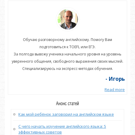
Обучаю разговорному английскому. Помогу Вам
подготовиться к TOEFL или ЕГЭ.
нь
За полгода вывожу ученика начального уровня на уровень
З
ей.
уверенного общения, свободного выражения своих мыслей.
ув
Специализируюсь на экспресс-методах обучения.
орь
- Игорь
more
Read more
Анонс статей
Как мой ребёнок заговорил на английском языке
С чего начать изучение английского языка: 5
эффективных советов