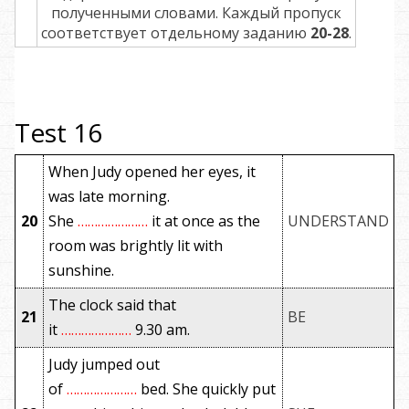
полученными словами. Каждый пропуск
соответствует отдельному заданию
20-28
.
Test 16
When Judy opened her eyes, it
was late morning.
20
She
…………………
it at once as the
UNDERSTAND
room was brightly lit with
sunshine.
The clock said that
21
BE
it
…………………
9.30 am.
Judy jumped out
of
…………………
bed. She quickly put