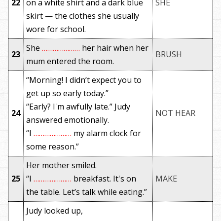
22
on a white shirt and a dark blue
SHE
skirt — the clothes she usually
wore for school.
She
…………………
her hair when her
23
BRUSH
mum entered the room.
“Morning! I didn’t expect you to
get up so early today.”
“Early? I'm awfully late.” Judy
24
NOT HEAR
answered emotionally.
“I
…………………
my alarm clock for
some reason.”
Her mother smiled.
25
“I
…………………
breakfast. It's on
MAKE
the table. Let’s talk while eating.”
Judy looked up,