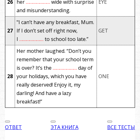
26
her
…………………
wide with surprise
EYE
and misunderstanding.
"I can’t have any breakfast, Mum.
27
If I don’t set off right now,
GET
I
…………………
to school too late.”
Her mother laughed. “Don’t you
remember that your school term
is over? It’s the
…………………
day of
28
your holidays, which you have
ONE
really deserved! Enjoy it, my
darling! And have a lazy
breakfast!”
ОТВЕТ
ЭТА КНИГА
ВСЕ ТЕСТЫ