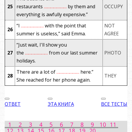
25
restaurants
…………………
by them and
OCCUPY
everything is awfully expensive.”
“I
…………………
with the point that
NOT
26
summer is useless,” said Emma.
AGREE
“Just wait, I'll show you
27
the
…………………
from our last summer
PHOTO
holidays.
There are a lot of
…………………
here.”
28
THEY
She reached for her phone again.
ОТВЕТ
ЭТА КНИГА
ВСЕ ТЕСТЫ
1
2
3
4
5
6
7
8
9
10
11
12
13
14
15
16
17
18
19
20