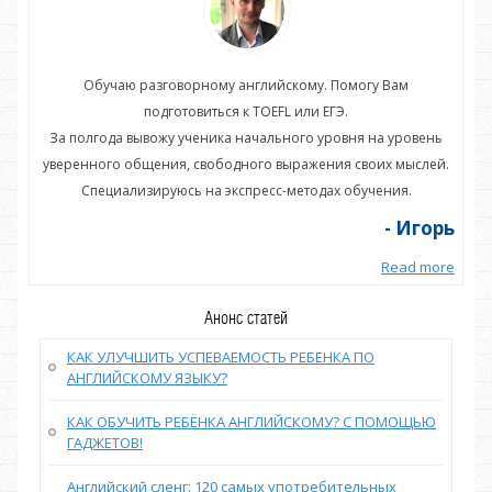
Обучаю разговорному английскому. Помогу Вам
подготовиться к TOEFL или ЕГЭ.
нь
За полгода вывожу ученика начального уровня на уровень
З
ей.
уверенного общения, свободного выражения своих мыслей.
ув
Специализируюсь на экспресс-методах обучения.
орь
- Игорь
more
Read more
Анонс статей
КАК УЛУЧШИТЬ УСПЕВАЕМОСТЬ РЕБЕНКА ПО
АНГЛИЙСКОМУ ЯЗЫКУ?
КАК ОБУЧИТЬ РЕБЁНКА АНГЛИЙСКОМУ? С ПОМОЩЬЮ
ГАДЖЕТОВ!
Английский сленг: 120 самых употребительных