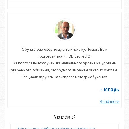
Обучаю разговорному английскому. Помогу Вам
подготовиться к TOEFL или ЕГЭ.
нь
За полгода вывожу ученика начального уровня на уровень
З
ей.
уверенного общения, свободного выражения своих мыслей.
ув
Специализируюсь на экспресс-методах обучения.
орь
- Игорь
more
Read more
Анонс статей
Как научить ребенка грамотно писать на