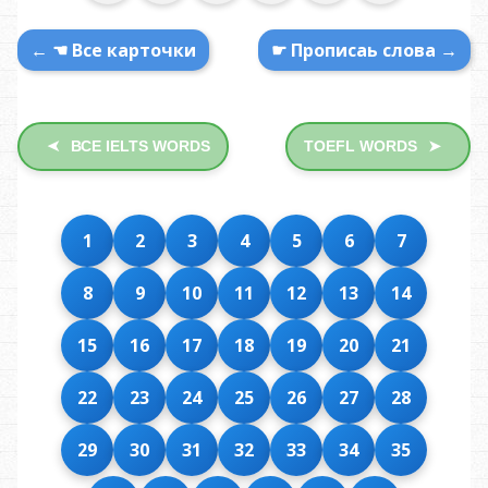
← ☚ Все карточки
☛ Прописаь слова →
ВСЕ IELTS WORDS
TOEFL WORDS
➤
➤
1
2
3
4
5
6
7
8
9
10
11
12
13
14
15
16
17
18
19
20
21
22
23
24
25
26
27
28
29
30
31
32
33
34
35