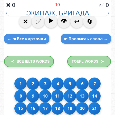
← ☚ Все карточки
☛ Прописаь слова →
ВСЕ IELTS WORDS
TOEFL WORDS
➤
➤
1
2
3
4
5
6
7
8
9
10
11
12
13
14
15
16
17
18
19
20
21