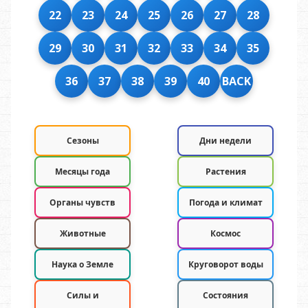
22
23
24
25
26
27
28
29
30
31
32
33
34
35
36
37
38
39
40
BACK
Сезоны
Дни недели
Месяцы года
Растения
Органы чувств
Погода и климат
Животные
Космос
Наука о Земле
Круговорот воды
Силы и
Состояния