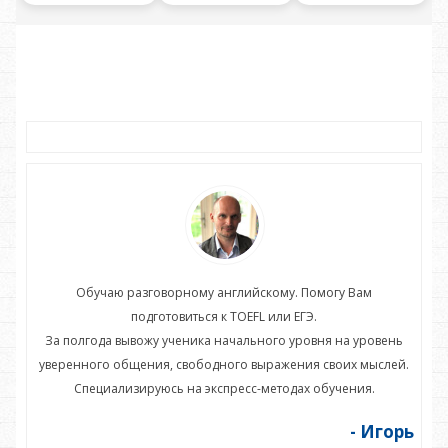
Обучаю разговорному английскому. Помогу Вам
подготовиться к TOEFL или ЕГЭ.
нь
За полгода вывожу ученика начального уровня на уровень
З
ей.
уверенного общения, свободного выражения своих мыслей.
ув
Специализируюсь на экспресс-методах обучения.
орь
- Игорь