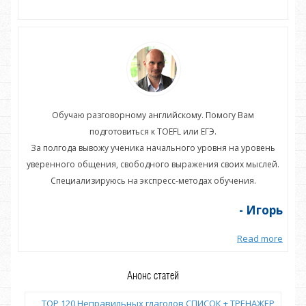
Обучаю разговорному английскому. Помогу Вам
подготовиться к TOEFL или ЕГЭ.
нь
За полгода вывожу ученика начального уровня на уровень
З
ей.
уверенного общения, свободного выражения своих мыслей.
ув
Специализируюсь на экспресс-методах обучения.
орь
- Игорь
more
Read more
Анонс статей
TOP 120 Неправильных глаголов СПИСОК + ТРЕНАЖЕР