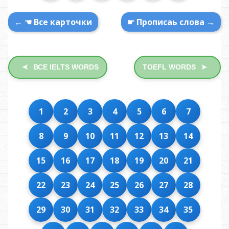
← ☚ Все карточки
☛ Прописаь слова →
ВСЕ IELTS WORDS
TOEFL WORDS
➤
➤
1
2
3
4
5
6
7
8
9
10
11
12
13
14
15
16
17
18
19
20
21
22
23
24
25
26
27
28
29
30
31
32
33
34
35