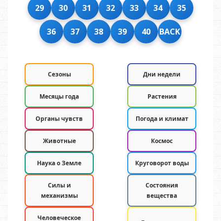
29
30
31
32
33
34
35
36
37
38
39
40
BACK
Сезоны
Дни недели
Месяцы года
Растения
Органы чувств
Погода и климат
Животные
Космос
Наука о Земле
Круговорот воды
Силы и
Состояния
механизмы
вещества
Человеческое