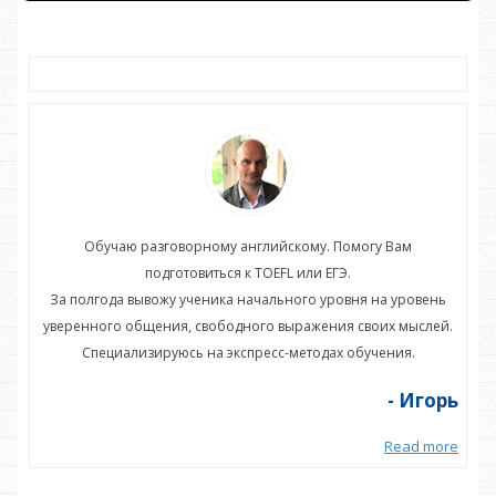
Обучаю разговорному английскому. Помогу Вам
подготовиться к TOEFL или ЕГЭ.
нь
За полгода вывожу ученика начального уровня на уровень
З
ей.
уверенного общения, свободного выражения своих мыслей.
ув
Специализируюсь на экспресс-методах обучения.
орь
- Игорь
more
Read more