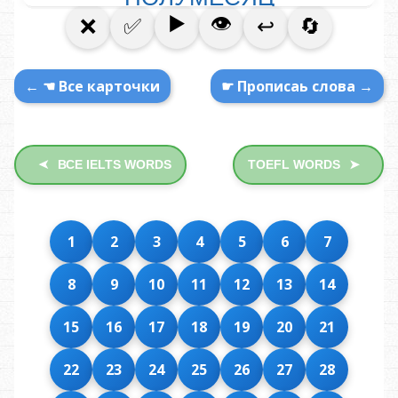
← ☚ Все карточки
☛ Прописаь слова →
ВСЕ IELTS WORDS
TOEFL WORDS
➤
➤
1
2
3
4
5
6
7
8
9
10
11
12
13
14
15
16
17
18
19
20
21
22
23
24
25
26
27
28