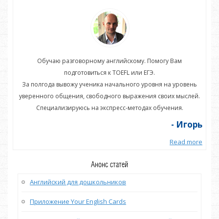
Обучаю разговорному английскому. Помогу Вам
подготовиться к TOEFL или ЕГЭ.
нь
За полгода вывожу ученика начального уровня на уровень
З
ей.
уверенного общения, свободного выражения своих мыслей.
ув
Специализируюсь на экспресс-методах обучения.
орь
- Игорь
more
Read more
Анонс статей
Английский для дошкольников
Приложение Your English Cards