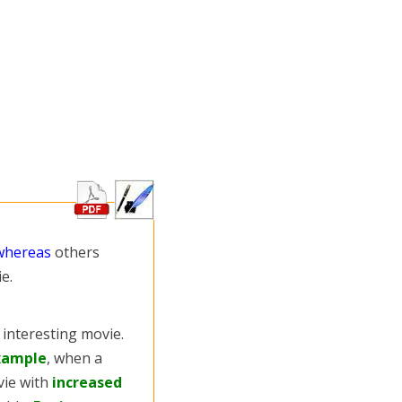
whereas
others
e.
 interesting movie.
xample
, when a
vie with
increased