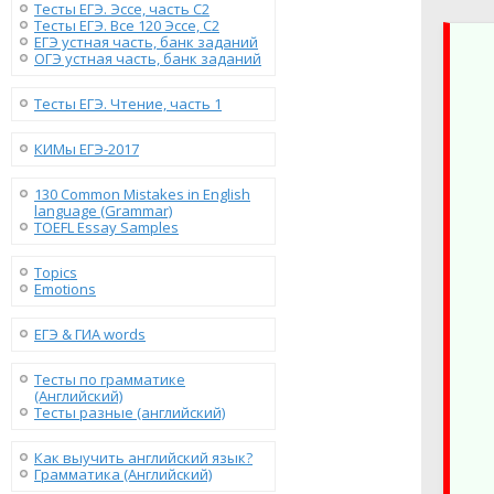
Тесты ЕГЭ. Эссе, часть C2
Тесты ЕГЭ. Все 120 Эссе, C2
ЕГЭ устная часть, банк заданий
ОГЭ устная часть, банк заданий
Тесты ЕГЭ. Чтение, часть 1
КИМы ЕГЭ-2017
130 Сommon Mistakes in English
language (Grammar)
TOEFL Essay Samples
Topics
Emotions
ЕГЭ & ГИА words
Тесты по грамматике
(Английский)
Тесты разные (английский)
Как выучить английский язык?
Грамматика (Английский)