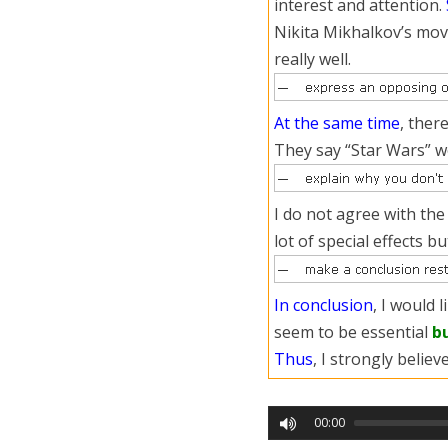
interest and attention.
Nikita Mikhalkov’s movi
really well.
At the same time
,
there
They say “Star Wars” wo
I do not agree with the
lot of special effects b
In conclusion
, I would 
seem to be essential
bu
Thus
, I strongly believ
00:00