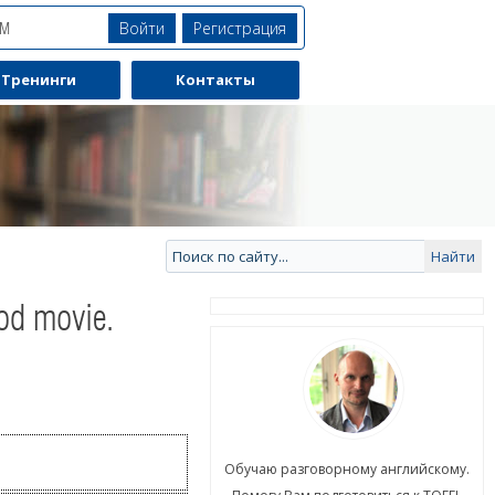
Войти
Регистрация
ЯМ
Тренинги
Контакты
ood movie.
ю разговорному английскому.
Обучаю разговорному английскому.