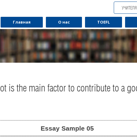
УЧИТЕЛ
Главная
О нас
TOEFL
lot is the main factor to contribute to a g
Essay Sample
05
Обучаю разговорному английскому.
Обуча