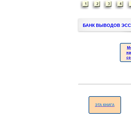
БАНК ВЫВОДОВ ЭСС
М
на
со
ЭТА КНИГА