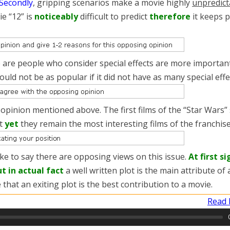
Secondly
, gripping scenarios make a movie highly
unpredict
e “12” is
noticeably
difficult to predict
therefore
it keeps p
 are people who consider special effects are more important
uld not be as popular if it did not have as many special effec
 opinion mentioned above. The first films of the “Star Wars” 
ut
yet
they remain the most interesting films of the franchise
like to say there are opposing views on this issue.
At first si
t in actual fact
a well written plot is the main attribute of
e that an exiting plot is the best contribution to a movie.
Read 