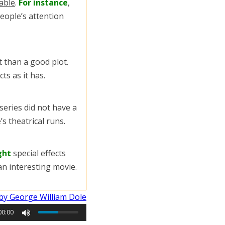
able
.
For instance
,
eople’s attention
 than a good plot.
ts as it has.
series did not have a
’s theatrical runs.
ght
special effects
 an interesting movie.
by George William Dole
00:00