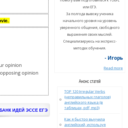
гу Вам подготовиться к TOEFL
Помогу Вам подготовиться к TOEFL
или ЕГЭ.
или ЕГЭ.
а полгода вывожу ученика
За полгода вывожу ученика
ovie.
ального уровня на уровень
начального уровня на уровень
енного общения, свободного
уверенного общения, свободного
ыражения своих мыслей.
выражения своих мыслей.
циализируюсь на экспресс-
Специализируюсь на экспресс-
методах обучения.
методах обучения.
- Игорь
- Игорь
ur opinion
Read more
Read more
 opposing opinion
Анонс статей
TOP 120 Irregular Verbs
(неправильных глаголов)
английского языка (в
таблицах, pdf, mp3)
БАНК ИДЕЙ ЭССЕ ЕГЭ
Как я быстро выучила
английский, используя