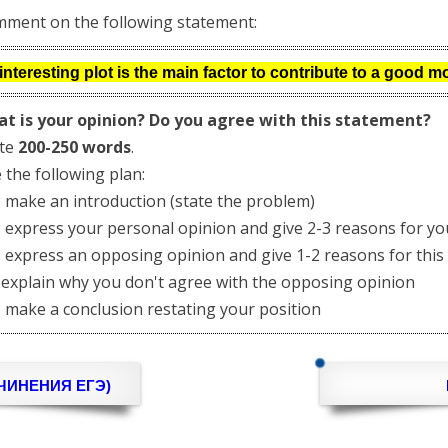
Помогу Вам подготовиться к TOEFL
Помо
ment on the following statement:
или ЕГЭ.
За полгода вывожу ученика
З
interesting plot is the main factor to contribute to a good m
начального уровня на уровень
нач
уверенного общения, свободного
увер
t is your opinion? Do you agree with this statement?
выражения своих мыслей.
в
ite
200-250 words
.
Специализируюсь на экспресс-
Спе
методах обучения.
 the following plan:
ake an introduction (state the problem)
- Игорь
xpress your personal opinion and give 2-3 reasons for yo
Read more
xpress an opposing opinion and give 1-2 reasons for this
xplain why you don't agree with the opposing opinion
ake a conclusion restating your position
ЧИНЕНИЯ ЕГЭ)