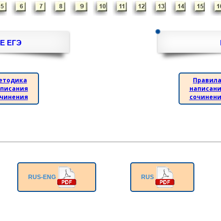
Е ЕГЭ
етодика
Правил
писания
написан
чинения
сочинен
RUS-ENG
RUS