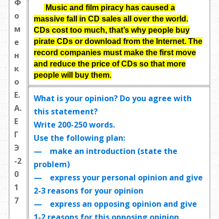
Ф
Music and film piracy has caused a
о
massive fall in CD sales all over the world.
м
CDs cost too much, that’s why people buy
е
pirate CDs or download from the Internet. The
record companies must make the first move
н
and reduce the price of CDs so that more
к
people will buy them
.
о
Е.
What is your opinion? Do you agree with
А.
this statement?
Е
Write
200-250 words
.
Г
Use the following plan:
Э
— make an introduction (state the
-2
problem)
0
— express your personal opinion and give
1
2-3 reasons for your opinion
7
— express an opposing opinion and give
1-2 reasons for this opposing opinion