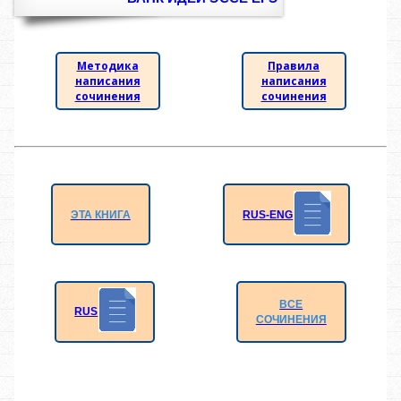
Методика
Правила
написания
написания
сочинения
сочинения
RUS-ENG
ЭТА КНИГА
ВСЕ
RUS
СОЧИНЕНИЯ