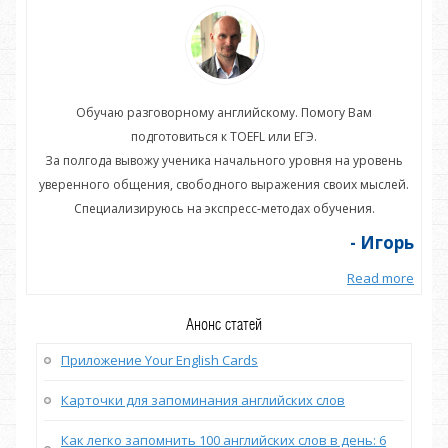
Обучаю разговорному английскому. Помогу Вам
подготовиться к TOEFL или ЕГЭ.
нь
За полгода вывожу ученика начального уровня на уровень
З
ей.
уверенного общения, свободного выражения своих мыслей.
ув
Специализируюсь на экспресс-методах обучения.
орь
- Игорь
more
Read more
Анонс статей
Приложение Your English Cards
Карточки для запоминания английских слов
Как легко запомнить 100 английских слов в день: 6