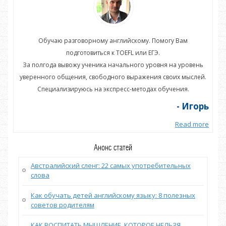
Обучаю разговорному английскому. Помогу Вам
подготовиться к TOEFL или ЕГЭ.
нь
За полгода вывожу ученика начального уровня на уровень
З
ей.
уверенного общения, свободного выражения своих мыслей.
ув
Специализируюсь на экспресс-методах обучения.
орь
- Игорь
more
Read more
Анонс статей
Австралийский сленг: 22 самых употребительных
слова
Как обучать детей английскому языку: 8 полезных
советов родителям
КАК ВОСПИТАТЬ МЫШЛЕНИЕ, КОТОРОЕ НЕЛЬЗЯ