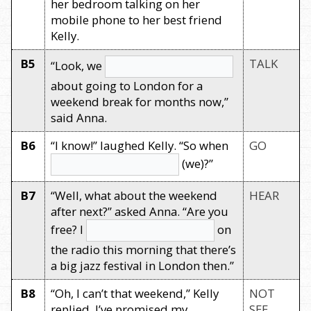
her bedroom talking on her
mobile phone to her best friend
Kelly.
B5
TALK
“Look, we
about going to London for a
weekend break for months now,”
said Anna.
B6
“I know!” laughed Kelly. “So when
GO
(we)?”
B7
“Well, what about the weekend
HEAR
after next?” asked Anna. “Are you
free? I
on
the radio this morning that there’s
a big jazz festival in London then.”
B8
“Oh, I can’t that weekend,” Kelly
NOT
replied. I’ve promised my
SEE