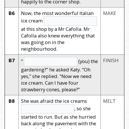
happily to the corner shop.
B6
Now, the most wonderful Italian
MAKE
ice cream
at this shop by a Mr Cafolla. Mr
Cafolla also knew everything that
was going on in the
neighbourhood.
B7
FINISH
“
(you) the
gardening?” he asked Katy. “Oh
yes,” she replied. “Now we need
ice cream. Can I have four
strawberry cones, please?”
B8
She was afraid the ice creams
MELT
, so she
started to run. But as she hurried
back along the pavement with the