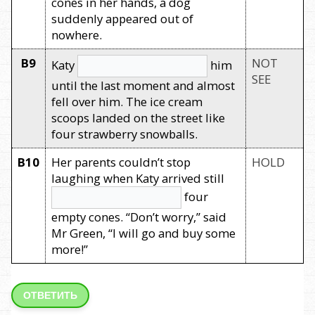
cones in her hands, a dog
suddenly appeared out of
nowhere.
B9
NOT
Katy
him
SEE
until the last moment and almost
fell over him. The ice cream
scoops landed on the street like
four strawberry snowballs.
B10
Her parents couldn’t stop
HOLD
laughing when Katy arrived still
four
empty cones. “Don’t worry,” said
Mr Green, “I will go and buy some
more!”
ОТВЕТИТЬ