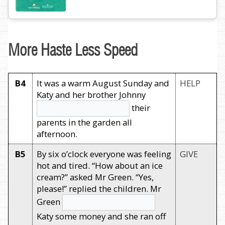
More Haste Less Speed
B4
It was a warm August Sunday and
HELP
Katy and her brother Johnny
their
parents in the garden all
afternoon.
B5
By six o’clock everyone was feeling
GIVE
hot and tired. “How about an ice
cream?” asked Mr Green. “Yes,
please!” replied the children. Mr
Green
Katy some money and she ran off