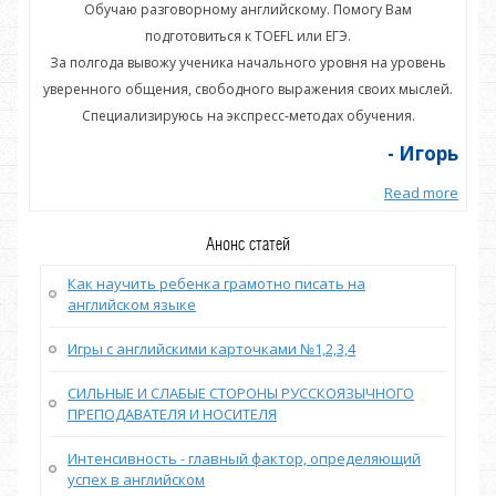
Обучаю разговорному английскому. Помогу Вам
подготовиться к TOEFL или ЕГЭ.
нь
За полгода вывожу ученика начального уровня на уровень
З
ей.
уверенного общения, свободного выражения своих мыслей.
ув
Специализируюсь на экспресс-методах обучения.
орь
- Игорь
more
Read more
Анонс статей
Как научить ребенка грамотно писать на
английском языке
Игры с английскими карточками №1,2,3,4
СИЛЬНЫЕ И СЛАБЫЕ СТОРОНЫ РУССКОЯЗЫЧНОГО
ПРЕПОДАВАТЕЛЯ И НОСИТЕЛЯ
Интенсивность - главный фактор, определяющий
успех в английском