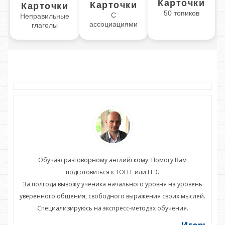
Карточки
Карточки
Карточки
50 топиков
С
Неправильные
ассоциациями
глаголы
Обучаю разговорному английскому. Помогу Вам
подготовиться к TOEFL или ЕГЭ.
нь
За полгода вывожу ученика начального уровня на уровень
З
ей.
уверенного общения, свободного выражения своих мыслей.
ув
Специализируюсь на экспресс-методах обучения.