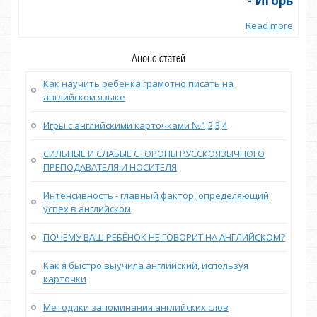
орь
- Игорь
more
Read more
Анонс статей
Как научить ребенка грамотно писать на
английском языке
Игры с английскими карточками №1,2,3,4
СИЛЬНЫЕ И СЛАБЫЕ СТОРОНЫ РУССКОЯЗЫЧНОГО
ПРЕПОДАВАТЕЛЯ И НОСИТЕЛЯ
Интенсивность - главный фактор, определяющий
успех в английском
ПОЧЕМУ ВАШ РЕБЁНОК НЕ ГОВОРИТ НА АНГЛИЙСКОМ?
Как я быстро выучила английский, используя
карточки
Методики запоминания английских слов