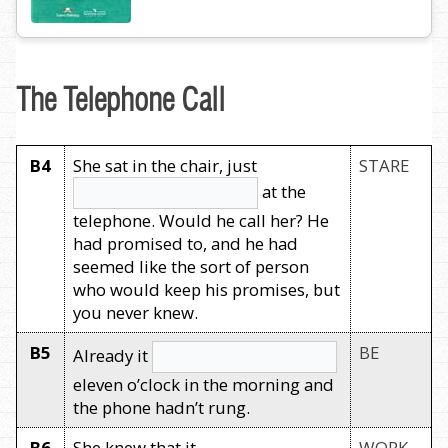
The Telephone Call
B4
She sat in the chair, just
STARE
at the
telephone. Would he call her? He
had promised to, and he had
seemed like the sort of person
who would keep his promises, but
you never knew.
B5
BE
Already it
eleven o’clock in the morning and
the phone hadn’t rung.
B6
She knew that it
WORK