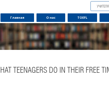
УЧИТЕЛ
Главная
О нас
TOEFL
AT TEENAGERS DO IN THEIR FREE TIM
Обучаю разговорному английскому.
Обуча