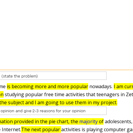
time
is becoming more and more popular
nowadays.
I am cur
on
studying popular free time activities that teenagers in Ze
the subject and I am going to use them in my project.
ation provided in the pie chart, the
majority
of
adolescents,
 Internet.
The next popular
activities is playing computer g