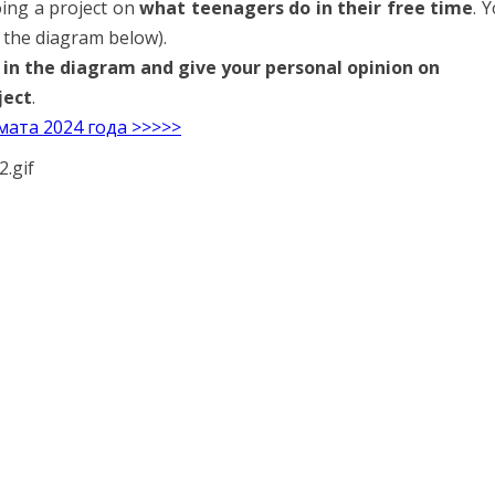
Помогу Вам подготовиться к TOEFL
Помо
oing a project on
what teenagers do in their free time
. 
или ЕГЭ.
e the diagram below).
За полгода вывожу ученика
З
n the diagram and give your personal opinion on
начального уровня на уровень
нач
ject
.
уверенного общения, свободного
увер
мата 2024 года >>>>>
выражения своих мыслей.
в
Специализируюсь на экспресс-
Спе
методах обучения.
- Игорь
Read more