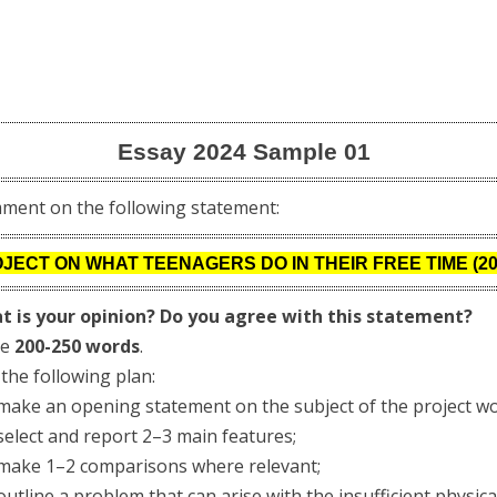
Essay 2024 Sample
01
ment on the following statement:
JECT ON WHAT TEENAGERS DO IN THEIR FREE TIME (20
t is your opinion? Do you agree with this statement?
te
200-250 words
.
the following plan:
ke an opening statement on the subject of the project wo
lect and report 2–3 main features;
ake 1–2 comparisons where relevant;
tline a problem that can arise with the insufficient physical 