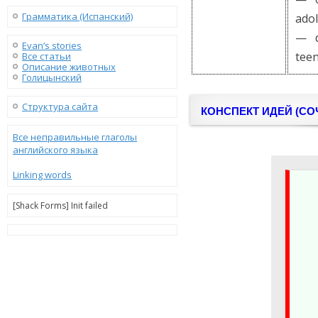
Грамматика (Испанский)
adol
— dr
Evan’s stories
tee
Все статьи
Описание животных
Голицынский
Структура сайта
КОНСПЕКТ ИДЕЙ (СО
Все неправильные глаголы
английского языка
Linking words
[Shack Forms] Init failed