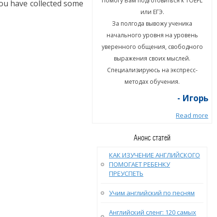
гу Вам подготовиться к TOEFL
Помогу Вам подготовиться к TOEFL
You have collected some
или ЕГЭ.
или ЕГЭ.
а полгода вывожу ученика
За полгода вывожу ученика
ального уровня на уровень
начального уровня на уровень
енного общения, свободного
уверенного общения, свободного
ыражения своих мыслей.
выражения своих мыслей.
циализируюсь на экспресс-
Специализируюсь на экспресс-
методах обучения.
методах обучения.
- Игорь
- Игорь
Read more
Read more
Анонс статей
КАК ИЗУЧЕНИЕ АНГЛИЙСКОГО
ПОМОГАЕТ РЕБЕНКУ
ПРЕУСПЕТЬ
Учим английский по песням
Английский сленг: 120 самых