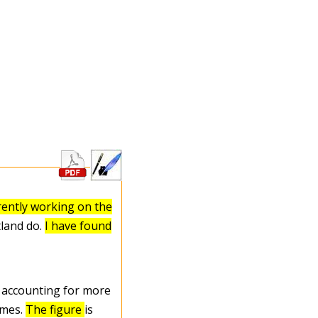
rently working on the
tland do.
I have found
 accounting for more
ames.
The figure
is