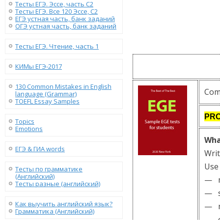
Тесты ЕГЭ. Эссе, часть C2
Тесты ЕГЭ. Все 120 Эссе, C2
ЕГЭ устная часть, банк заданий
ОГЭ устная часть, банк заданий
Тесты ЕГЭ. Чтение, часть 1
КИМы ЕГЭ-2017
130 Сommon Mistakes in English
Com
language (Grammar)
TOEFL Essay Samples
PRO
Topics
Emotions
Wha
ЕГЭ & ГИА words
Wri
Use 
Тесты по грамматике
(Английский)
— ma
Тесты разные (английский)
— se
Как выучить английский язык?
— m
Грамматика (Английский)
— ou