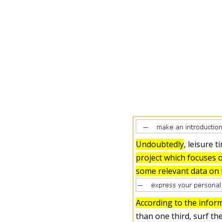
Undoubtedly
, leisure 
project which focuses 
some relevant data on 
According to the inform
than one third, surf the