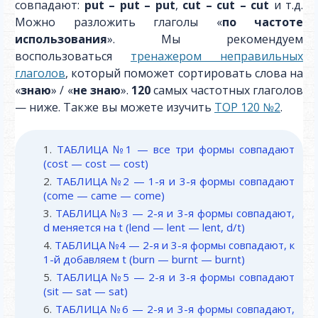
совпадают:
put – put – put
,
cut – cut – cut
и т.д.
Можно разложить глаголы «
по частоте
использования
». Мы рекомендуем
воспользоваться
тренажером неправильных
глаголов
, который поможет сортировать слова на
«
знаю
» / «
не знаю
».
120
самых частотных глаголов
— ниже. Также вы можете изучить
TOP 120 №2
.
ТАБЛИЦА №1 — все три формы совпадают
(cost — cost — cost)
ТАБЛИЦА №2 — 1-я и 3-я формы совпадают
(come — came — come)
ТАБЛИЦА №3 — 2-я и 3-я формы совпадают,
d меняется на t (lend — lent — lent, d/t)
ТАБЛИЦА №4 — 2-я и 3-я формы совпадают, к
1-й добавляем t (burn — burnt — burnt)
ТАБЛИЦА №5 — 2-я и 3-я формы совпадают
(sit — sat — sat)
ТАБЛИЦА №6 — 2-я и 3-я формы совпадают,