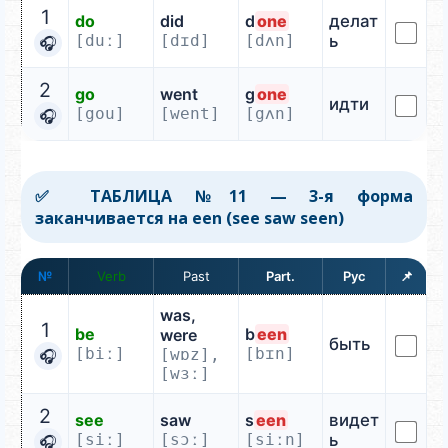
1
do
did
d
one
делат
[duː]
[dɪd]
[dʌn]
ь
🎧
2
go
went
g
one
идти
[gou]
[went]
[gʌn]
🎧
✅ ТАБЛИЦА №11 — 3-я форма
заканчивается на een (see saw seen)
№
Verb
📌
was,
1
be
b
een
were
быть
[biː]
[bɪn]
[wɒz],
🎧
[wɜː]
2
see
saw
s
een
видет
[siː]
[sɔː]
[siːn]
ь
🎧