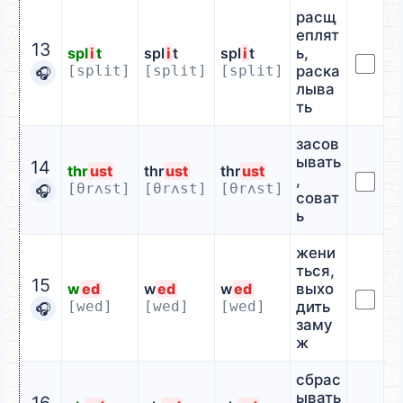
расщ
еплят
13
spl
i
t
spl
i
t
spl
i
t
ь,
[split]
[split]
[split]
раска
🎧
лыва
ть
засов
ывать
14
thr
ust
thr
ust
thr
ust
,
[θrʌst]
[θrʌst]
[θrʌst]
🎧
соват
ь
жени
ться,
15
w
ed
w
ed
w
ed
выхо
[wed]
[wed]
[wed]
дить
🎧
заму
ж
сбрас
ывать