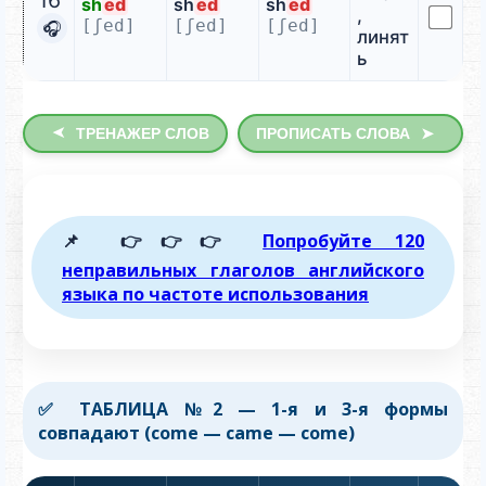
16
sh
ed
sh
ed
sh
ed
,
[ʃed]
[ʃed]
[ʃed]
🎧
линят
ь
➤
ТРЕНАЖЕР СЛОВ
ПРОПИСАТЬ СЛОВА
➤
📌 👉👉👉
Попробуйте 120
неправильных глаголов английского
языка по частоте использования
✅ ТАБЛИЦА №2 — 1-я и 3-я формы
совпадают (come — came — come)