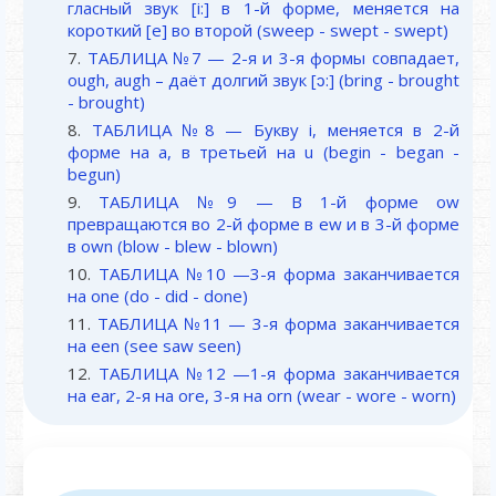
гласный звук [i:] в 1-й форме, меняется на
короткий [e] во второй (sweep - swept - swept)
ТАБЛИЦА №7 — 2-я и 3-я формы совпадает,
ough, augh – даёт долгий звук [ɔ:] (bring - brought
- brought)
ТАБЛИЦА №8 — Букву i, меняется в 2-й
форме на а, в третьей на u (begin - began -
begun)
ТАБЛИЦА №9 — В 1-й форме ow
превращаются во 2-й форме в ew и в 3-й форме
в own (blow - blew - blown)
ТАБЛИЦА №10 —3-я форма заканчивается
на one (do - did - done)
ТАБЛИЦА №11 — 3-я форма заканчивается
на een (see saw seen)
ТАБЛИЦА №12 —1-я форма заканчивается
на ear, 2-я на ore, 3-я на orn (wear - wore - worn)