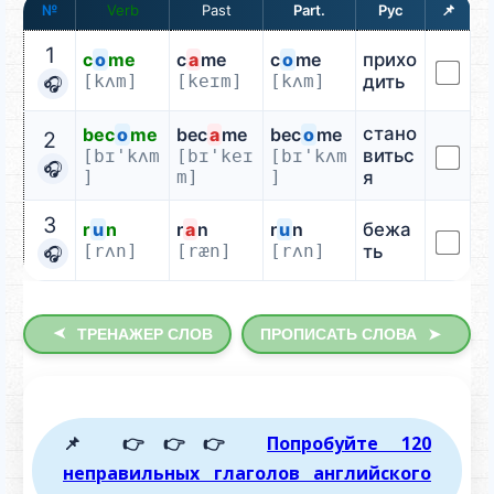
№
Verb
📌
1
c
o
me
c
a
me
c
o
me
прихо
[kʌm]
[keɪm]
[kʌm]
дить
🎧
стано
bec
o
me
bec
a
me
bec
o
me
2
витьс
[bɪ'kʌm
[bɪ'keɪ
[bɪ'kʌm
🎧
]
m]
]
я
3
r
u
n
r
a
n
r
u
n
бежа
[rʌn]
[ræn]
[rʌn]
ть
🎧
➤
ТРЕНАЖЕР СЛОВ
ПРОПИСАТЬ СЛОВА
➤
📌 👉👉👉
Попробуйте 120
неправильных глаголов английского