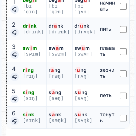
beg
i
n
beg
a
n
beg
u
n
1
начин
[bɪ
[bɪ
[bɪ
ать
🎧
ˈgɪn]
ˈgæn]
ˈgʌn]
2
dr
i
nk
dr
a
nk
dr
u
nk
пить
[drɪŋk]
[dræŋk]
[drʌŋk]
🎧
3
sw
i
m
sw
a
m
sw
u
m
плава
[swɪm]
[swæm]
[swʌm]
ть
🎧
4
r
i
ng
r
a
ng
r
u
ng
звони
[rɪŋ]
[ræŋ]
[rʌŋ]
ть
🎧
5
s
i
ng
s
a
ng
s
u
ng
петь
[sɪŋ]
[sæŋ]
[sʌŋ]
🎧
6
s
i
nk
s
a
nk
s
u
nk
тонут
[sɪŋk]
[sæŋk]
[sʌŋk]
ь
🎧