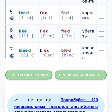
одить
5
f
ee
d
f
e
d
f
e
d
корм
[fiːd]
[fed]
[fed]
ить
🎧
6
fl
ee
fl
e
d
fl
e
d
убега
[fliː]
[fled]
[fled]
ть
🎧
крово
7
bl
ee
d
bl
e
d
bl
e
d
точит
[bliːd]
[bled]
[bled]
🎧
ь
➤
ТРЕНАЖЕР СЛОВ
ПРОПИСАТЬ СЛОВА
➤
📌 👉👉👉
Попробуйте 120
неправильных глаголов английского