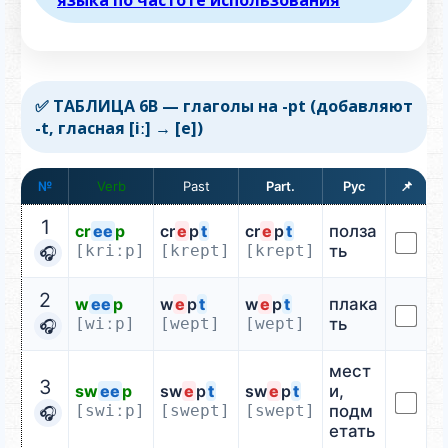
языка по частоте использования
✅ ТАБЛИЦА 6B — глаголы на -pt (добавляют
-t, гласная [iː] → [e])
№
Verb
📌
1
cr
ee
p
cr
e
p
t
cr
e
p
t
полза
[kriːp]
[krept]
[krept]
ть
🎧
2
w
ee
p
w
e
p
t
w
e
p
t
плака
[wiːp]
[wept]
[wept]
ть
🎧
мест
3
sw
ee
p
sw
e
p
t
sw
e
p
t
и,
[swiːp]
[swept]
[swept]
подм
🎧
етать