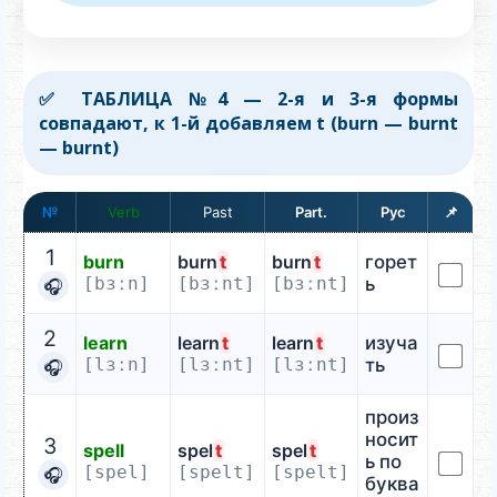
✅ ТАБЛИЦА №4 — 2-я и 3-я формы
совпадают, к 1-й добавляем t (burn — burnt
— burnt)
№
Verb
📌
1
burn
burn
t
burn
t
горет
[bɜːn]
[bɜːnt]
[bɜːnt]
ь
🎧
2
learn
learn
t
learn
t
изуча
[lɜːn]
[lɜːnt]
[lɜːnt]
ть
🎧
произ
носит
3
spell
spel
t
spel
t
ь по
[spel]
[spelt]
[spelt]
🎧
буква