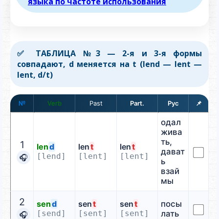
языка по частоте использования
✅ ТАБЛИЦА №3 — 2-я и 3-я формы
совпадают, d меняется на t (lend — lent —
lent, d/t)
№
Verb
📌
одал
жива
ть,
1
len
d
len
t
len
t
дават
[lend]
[lent]
[lent]
🎧
ь
взай
мы
2
sen
d
sen
t
sen
t
посы
[send]
[sent]
[sent]
лать
🎧