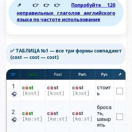
📌 👉👉👉
Попробуйте 120
неправильных глаголов английского
языка по частоте использования
✅ ТАБЛИЦА №1 — все три формы совпадают
(cost — cost — cost)
№
Verb
📌
1
c
o
st
c
o
st
c
o
st
стоит
[kɔst]
[kɔst]
[kɔst]
ь
🎧
броса
2
c
a
st
c
a
st
c
a
st
ть,
[kɑːst]
[kɑːst]
[kɑːst]
швыр
🎧
ять