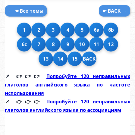
← ☚ Все темы
☛ BACK →
1
2
3
4
5
6a
6b
6c
7
8
9
10
11
12
13
14
15
BACK
📌 👉👉👉
Попробуйте 120 неправильных
глаголов английского языка по частоте
использования
📌 👉👉👉
Попробуйте 120 неправильных
глаголов английского языка по ассоциациям