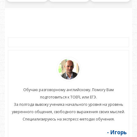
Обучаю разговорному английскому. Помогу Вам
подготовиться к TOEFL или ЕГЭ.
нь
За полгода вывожу ученика начального уровня на уровень
З
ей.
уверенного общения, свободного выражения своих мыслей.
ув
Специализируюсь на экспресс-методах обучения.
орь
- Игорь