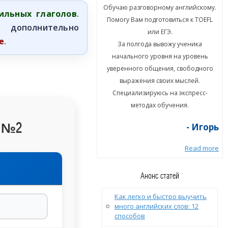
ю разговорному английскому.
Обучаю разговорному английскому.
ильных глаголов
.
гу Вам подготовиться к TOEFL
Помогу Вам подготовиться к TOEFL
 дополнительно
или ЕГЭ.
или ЕГЭ.
е
.
а полгода вывожу ученика
За полгода вывожу ученика
ального уровня на уровень
начального уровня на уровень
енного общения, свободного
уверенного общения, свободного
ыражения своих мыслей.
выражения своих мыслей.
циализируюсь на экспресс-
Специализируюсь на экспресс-
методах обучения.
методах обучения.
А №2
- Игорь
- Игорь
Read more
Read more
Анонс статей
Как легко и быстро выучить
много английских слов: 12
способов