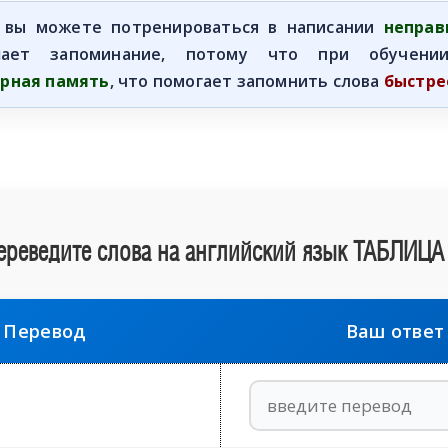
Обучаю разговорному английскому.
Обуча
 вы можете потренироваться в написании
неправ
Помогу Вам подготовиться к TOEFL
Помо
шает запоминание, потому что при обучении
или ЕГЭ.
рная память
, что помогает запомнить слова
быстре
За полгода вывожу ученика
З
начального уровня на уровень
нач
уверенного общения, свободного
увер
выражения своих мыслей.
в
Специализируюсь на экспресс-
Спе
методах обучения.
ереведите слова на английский язык ТАБЛИЦ
- Игорь
Read more
Перевод
Ваш ответ