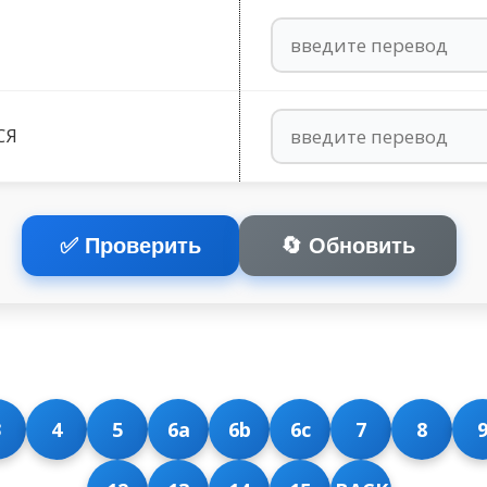
СЯ
✅ Проверить
🔄 Обновить
3
4
5
6a
6b
6c
7
8