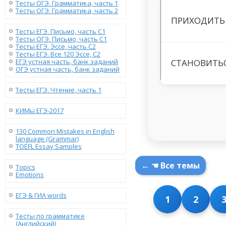
Тесты ОГЭ. Грамматика, часть 1
Тесты ОГЭ. Грамматика, часть 2
ПРИХОДИТЬ
Тесты ЕГЭ. Письмо, часть С1
Тесты ОГЭ. Письмо, часть С1
Тесты ЕГЭ. Эссе, часть C2
Тесты ЕГЭ. Все 120 Эссе, C2
ЕГЭ устная часть, банк заданий
СТАНОВИТЬ
ОГЭ устная часть, банк заданий
Тесты ЕГЭ. Чтение, часть 1
КИМы ЕГЭ-2017
130 Сommon Mistakes in English
language (Grammar)
TOEFL Essay Samples
← ☚ Все темы
Topics
Emotions
ЕГЭ & ГИА words
1
2
Тесты по грамматике
(Английский)