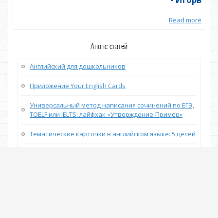
more
Read more
Анонс статей
Английский для дошкольников
Приложение Your English Cards
Универсальный метод написания сочинений по ЕГЭ,
TOELF или IELTS: лайфхак «Утверждение-Пример»
Тематические карточки в английском языке: 5 целей
Английский сленг: 120 самых употребительных
выражений
Тематические карточки по английскому языку
ИСПОЛЬЗОВАНИЕ СЛОВ СВЯЗОК В НАПИСАНИИ
СОЧИНЕНИЯ (ЭССЕ), ЕГЭ, С2