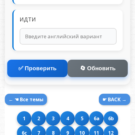
ИДТИ
✅ Проверить
🔄 Обновить
← ☚ Все темы
☛ BACK →
1
2
3
4
5
6a
6b
6c
7
8
9
10
11
12