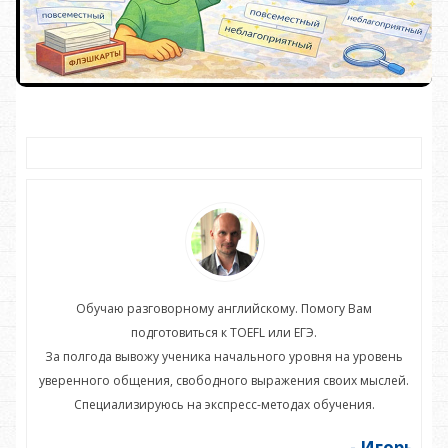
Обучаю разговорному английскому. Помогу Вам
подготовиться к TOEFL или ЕГЭ.
нь
За полгода вывожу ученика начального уровня на уровень
З
ей.
уверенного общения, свободного выражения своих мыслей.
ув
Специализируюсь на экспресс-методах обучения.
орь
- Игорь