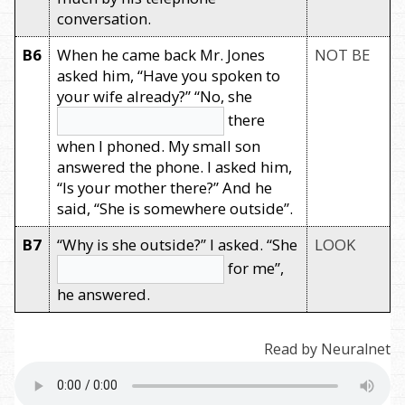
conversation.
B6
When he came back Mr. Jones
NOT BE
asked him, “Have you spoken to
your wife already?” “No, she
there
when I phoned. My small son
answered the phone. I asked him,
“Is your mother there?” And he
said, “She is somewhere outside”.
B7
“Why is she outside?” I asked. “She
LOOK
for me”,
he answered.
Read by Neuralnet