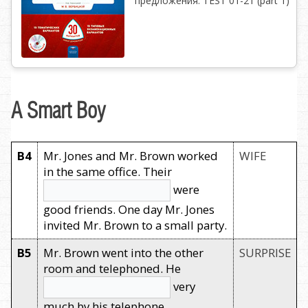
предложения. TEST 01-21 (part 1)
A Smart Boy
B4
Mr. Jones and Mr. Brown worked
WIFE
in the same office. Their
were
good friends. One day Mr. Jones
invited Mr. Brown to a small party.
B5
Mr. Brown went into the other
SURPRISE
room and telephoned. He
very
much by his telephone