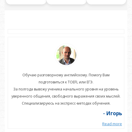
Обучаю разговорному английскому. Помогу Вам
подготовиться к TOEFL или ЕГЭ.
нь
За полгода вывожу ученика начального уровня на уровень
З
ей.
уверенного общения, свободного выражения своих мыслей.
ув
Специализируюсь на экспресс-методах обучения.
орь
- Игорь
more
Read more