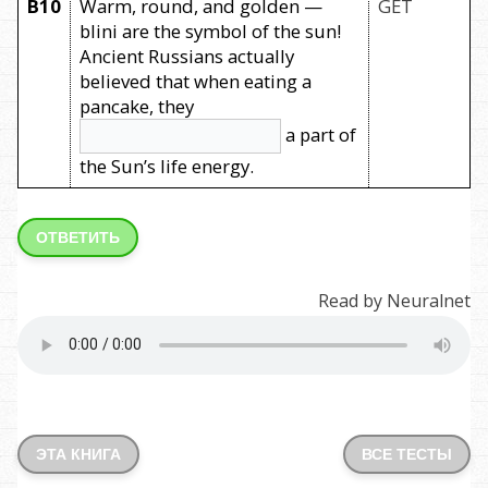
B10
Warm, round, and golden —
GET
blini are the symbol of the sun!
Ancient Russians actually
believed that when eating a
pancake, they
a part of
the Sun’s life energy.
ОТВЕТИТЬ
Read by Neuralnet
ЭТА КНИГА
ВСЕ ТЕСТЫ