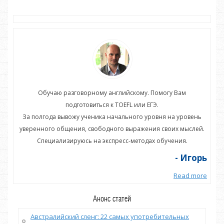
Обучаю разговорному английскому. Помогу Вам
подготовиться к TOEFL или ЕГЭ.
нь
За полгода вывожу ученика начального уровня на уровень
З
ей.
уверенного общения, свободного выражения своих мыслей.
ув
Специализируюсь на экспресс-методах обучения.
орь
- Игорь
more
Read more
Анонс статей
Австралийский сленг: 22 самых употребительных