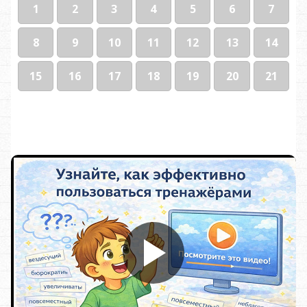
1
2
3
4
5
6
7
8
9
10
11
12
13
14
15
16
17
18
19
20
21