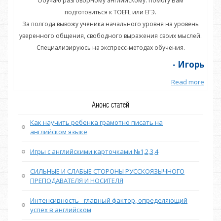
Обучаю разговорному английскому. Помогу Вам
подготовиться к TOEFL или ЕГЭ.
нь
За полгода вывожу ученика начального уровня на уровень
З
ей.
уверенного общения, свободного выражения своих мыслей.
ув
Специализируюсь на экспресс-методах обучения.
орь
- Игорь
more
Read more
Анонс статей
Как научить ребенка грамотно писать на
английском языке
Игры с английскими карточками №1,2,3,4
СИЛЬНЫЕ И СЛАБЫЕ СТОРОНЫ РУССКОЯЗЫЧНОГО
ПРЕПОДАВАТЕЛЯ И НОСИТЕЛЯ
Интенсивность - главный фактор, определяющий
успех в английском