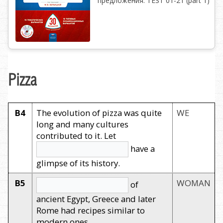
предложения. TEST 01-21 (part 1)
Pizza
B4
The evolution of pizza was quite
WE
long and many cultures
contributed to it. Let
have a
glimpse of its history.
B5
WOMAN
of
ancient Egypt, Greece and later
Rome had recipes similar to
modern ones.