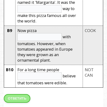
named it 'Margarita'. It was the
way to
make this pizza famous all over
the world.
B9
Now pizza
COOK
with
tomatoes. However, when
tomatoes appeared in Europe
they were grown as an
ornamental plant.
B10
For a long time people
NOT
CAN
believe
that tomatoes were edible.
ОТВЕТИТЬ