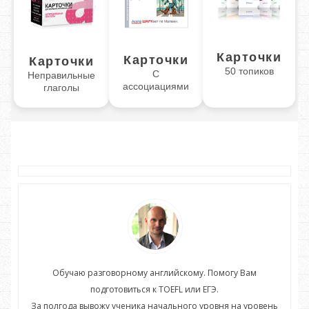
Карточки
Карточки
Карточки
50 топиков
С
Неправильные
ассоциациями
глаголы
Обучаю разговорному английскому. Помогу Вам
подготовиться к TOEFL или ЕГЭ.
нь
За полгода вывожу ученика начального уровня на уровень
З