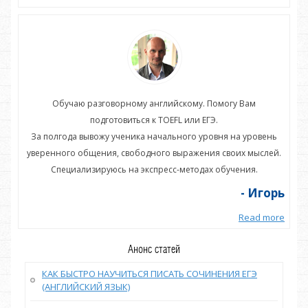
Обучаю разговорному английскому. Помогу Вам
подготовиться к TOEFL или ЕГЭ.
нь
За полгода вывожу ученика начального уровня на уровень
З
ей.
уверенного общения, свободного выражения своих мыслей.
ув
Специализируюсь на экспресс-методах обучения.
орь
- Игорь
more
Read more
Анонс статей
КАК БЫСТРО НАУЧИТЬСЯ ПИСАТЬ СОЧИНЕНИЯ ЕГЭ
(АНГЛИЙСКИЙ ЯЗЫК)