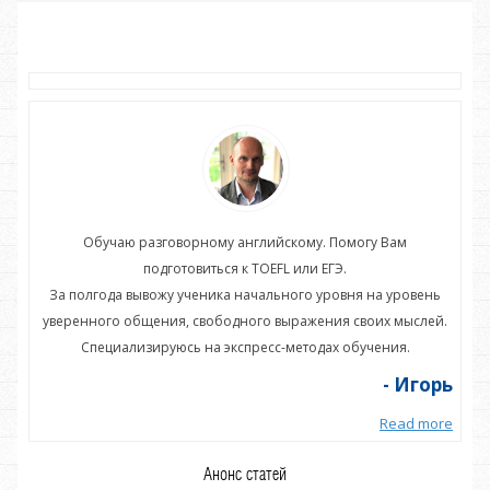
Обучаю разговорному английскому. Помогу Вам
подготовиться к TOEFL или ЕГЭ.
нь
За полгода вывожу ученика начального уровня на уровень
З
ей.
уверенного общения, свободного выражения своих мыслей.
ув
Специализируюсь на экспресс-методах обучения.
орь
- Игорь
more
Read more
Анонс статей