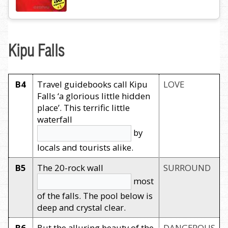
Kipu Falls
B4
Travel guidebooks call Kipu
LOVE
Falls ‘a glorious little hidden
place’. This terrific little
waterfall
by
locals and tourists alike.
B5
The 20-rock wall
SURROUND
most
of the falls. The pool below is
deep and crystal clear.
B6
But the alluring beauty of the
DANGEROUS