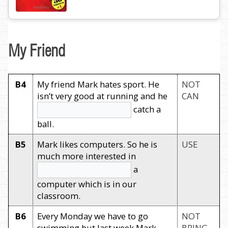
My Friend
B4
My friend Mark hates sport. He
NOT
isn’t very good at running and he
CAN
catch a
ball.
B5
Mark likes computers. So he is
USE
much more interested in
a
computer which is in our
classroom.
B6
Every Monday we have to go
NOT
swimming but last week Mark
BRING