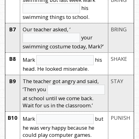
his
swimming things to school.
B7
Our teacher asked, ‘
BRING
your
swimming costume today, Mark?’
B8
SHAKE
Mark
his
head. He looked miserable.
B9
The teacher got angry and said,
STAY
‘Then you
at school until we come back.
Wait for us in the classroom.’
B10
PUNISH
Mark
but
he was very happy because he
could play computer games.