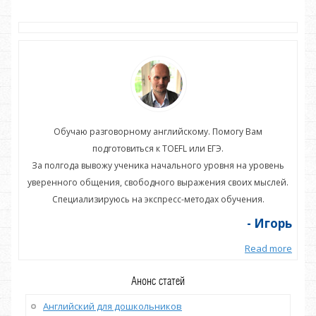
Обучаю разговорному английскому. Помогу Вам
подготовиться к TOEFL или ЕГЭ.
нь
За полгода вывожу ученика начального уровня на уровень
З
ей.
уверенного общения, свободного выражения своих мыслей.
ув
Специализируюсь на экспресс-методах обучения.
орь
- Игорь
more
Read more
Анонс статей
Английский для дошкольников