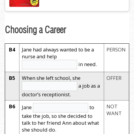
Choosing a Career
B4
Jane had always wanted to be a
PERSON
nurse and help
in need.
B5
When she left school, she
OFFER
a job as a
doctor’s receptionist.
B6
NOT
Jane
to
WANT
take the job, so she decided to
talk to her friend Ann about what
she should do.