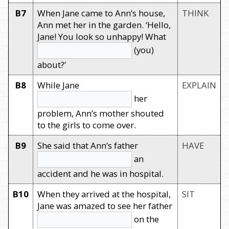
B7
When Jane came to Ann’s house,
THINK
Ann met her in the garden. ‘Hello,
Jane! You look so unhappy! What
(you)
about?’
B8
While Jane
EXPLAIN
her
problem, Ann’s mother shouted
to the girls to come over.
B9
She said that Ann’s father
HAVE
an
accident and he was in hospital.
B10
When they arrived at the hospital,
SIT
Jane was amazed to see her father
on the