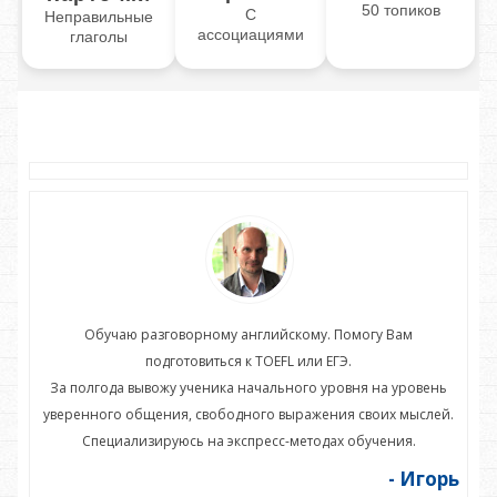
50 топиков
С
Неправильные
ассоциациями
глаголы
Обучаю разговорному английскому. Помогу Вам
подготовиться к TOEFL или ЕГЭ.
нь
За полгода вывожу ученика начального уровня на уровень
З
ей.
уверенного общения, свободного выражения своих мыслей.
ув
Специализируюсь на экспресс-методах обучения.
орь
- Игорь