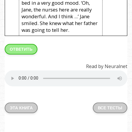
bed in a very good mood. ‘Oh,
Jane, the nurses here are really
wonderful. And I think ...’ Jane
smiled. She knew what her father
was going to tell her.
ОТВЕТИТЬ
Read by Neuralnet
ЭТА КНИГА
ВСЕ ТЕСТЫ