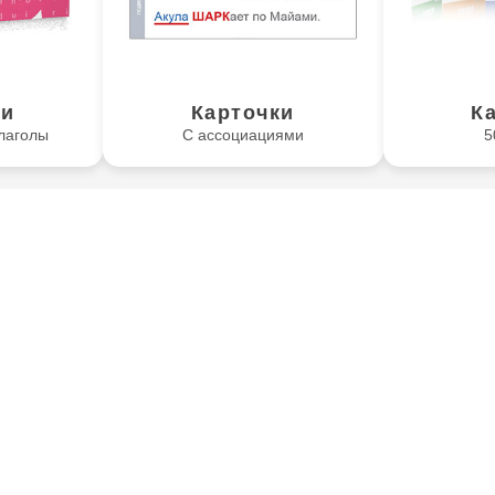
ки
Карточки
К
лаголы
С ассоциациями
5