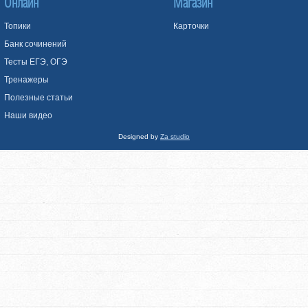
Онлайн
Магазин
Топики
Карточки
Банк сочинений
Тесты ЕГЭ, ОГЭ
Тренажеры
Полезные статьи
Наши видео
Designed by
Za studio