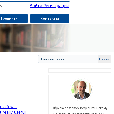
Войти
Регистрация
ЯМ
Тренинги
Контакты
 a few ...
ю разговорному английскому.
Обучаю разговорному английскому.
 really useful.