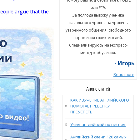
гу Вам подготовиться к TOEFL
Помогу Вам подготовиться к TOEFL
или ЕГЭ.
или ЕГЭ.
eople argue that the...
а полгода вывожу ученика
За полгода вывожу ученика
ального уровня на уровень
начального уровня на уровень
енного общения, свободного
уверенного общения, свободного
ыражения своих мыслей.
выражения своих мыслей.
циализируюсь на экспресс-
Специализируюсь на экспресс-
методах обучения.
методах обучения.
- Игорь
- Игорь
Read more
Read more
Анонс статей
КАК ИЗУЧЕНИЕ АНГЛИЙСКОГО
ПОМОГАЕТ РЕБЕНКУ
ПРЕУСПЕТЬ
Учим английский по песням
Английский сленг: 120 самых