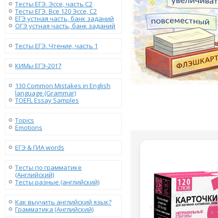
Тесты ЕГЭ. Эссе, часть C2
Тесты ЕГЭ. Все 120 Эссе, C2
ЕГЭ устная часть, банк заданий
ОГЭ устная часть, банк заданий
Тесты ЕГЭ. Чтение, часть 1
КИМы ЕГЭ-2017
130 Сommon Mistakes in English
language (Grammar)
TOEFL Essay Samples
Topics
Emotions
ЕГЭ & ГИА words
Тесты по грамматике
(Английский)
Тесты разные (английский)
Как выучить английский язык?
Грамматика (Английский)