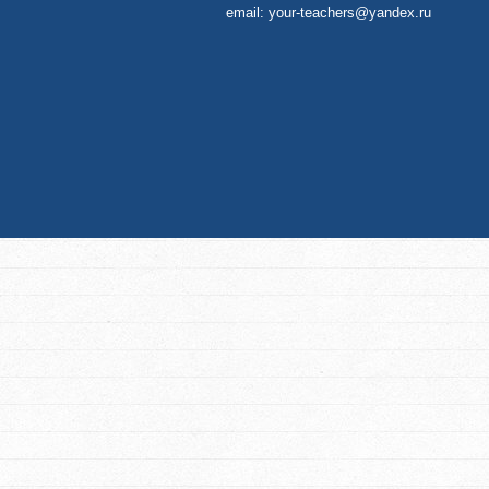
email:
your-teachers@yandex.ru