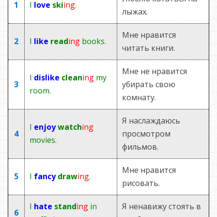
1
I
love
ski
ing
.
лыжах.
Мне нравится
2
I
like
read
ing
books.
читать книги.
Мне не нравится
I
dislike
clean
ing
my
3
убирать свою
room.
комнату.
Я наслаждаюсь
I
enjoy
watch
ing
4
просмотром
movies.
фильмов.
Мне нравится
5
I
fancy
draw
ing
.
рисовать.
I
hate
stand
ing
in
Я ненавижу стоять в
6