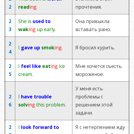
2
read
ing
.
прочтения.
2
She is
used to
Она привыкла
3
wak
ing
up early.
вставать рано.
2
I
gave up
smok
ing
.
Я бросил курить.
4
2
I
feel like
eat
ing
ice
Мне хочется съесть
5
cream.
мороженое.
У меня есть
2
I
have trouble
проблемы с
6
solv
ing
this problem.
решением этой
задачи.
2
I
look forward
to
Я с нетерпением жду