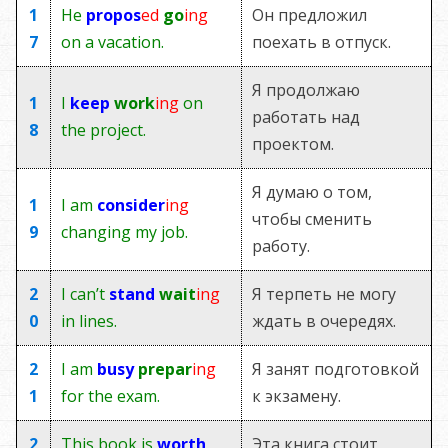
1
He
propos
ed
go
ing
Он предложил
7
on a vacation.
поехать в отпуск.
Я продолжаю
1
I
keep
work
ing
on
работать над
8
the project.
проектом.
Я думаю о том,
1
I am
consider
ing
чтобы сменить
9
changing my job.
работу.
2
I can’t
stand
wait
ing
Я терпеть не могу
0
in lines.
ждать в очередях.
2
I am
busy
prepar
ing
Я занят подготовкой
1
for the exam.
к экзамену.
2
This book is
worth
Эта книга стоит