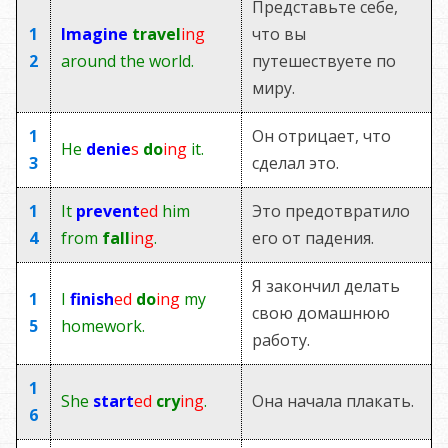
Представьте себе,
1
Imagine
travel
ing
что вы
2
around the world.
путешествуете по
миру.
1
Он отрицает, что
He
denie
s
do
ing
it.
3
сделал это.
1
It
prevent
ed
him
Это предотвратило
4
from
fall
ing
.
его от падения.
Я закончил делать
1
I
finish
ed
do
ing
my
свою домашнюю
5
homework.
работу.
1
She
start
ed
cry
ing
.
Она начала плакать.
6