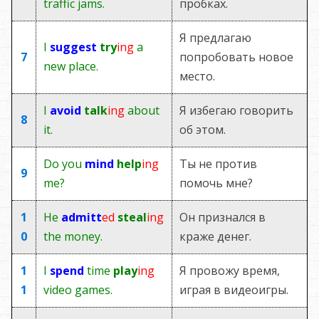
traffic jams.
пробках.
Я предлагаю
I
suggest
try
ing
a
7
попробовать новое
new place.
место.
I
avoid
talk
ing
about
Я избегаю говорить
8
it.
об этом.
Do you
mind
help
ing
Ты не против
9
me?
помочь мне?
1
He
admitt
ed
steal
ing
Он признался в
0
the money.
краже денег.
1
I
spend
time
play
ing
Я провожу время,
1
video games.
играя в видеоигры.