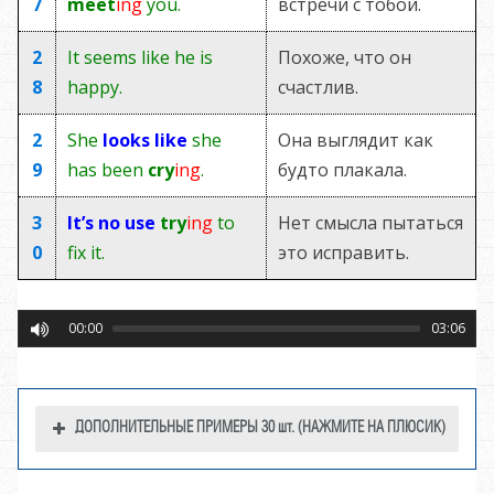
7
meet
ing
you.
встречи с тобой.
2
It seems like he is
Похоже, что он
8
happy.
счастлив.
2
She
looks like
she
Она выглядит как
9
has been
cry
ing
.
будто плакала.
3
It’s no use
try
ing
to
Нет смысла пытаться
0
fix it.
это исправить.
00:00
03:06
ДОПОЛНИТЕЛЬНЫЕ ПРИМЕРЫ 30 шт. (НАЖМИТЕ НА ПЛЮСИК)