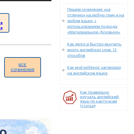
Пишем сочинение «на
отлично» на любую тему и на
а
любом языке, с
ия
использованием подхода
ия
«Материальное-Духовное»
Как легко и быстро выучить
много английских слов: 12
способов
ВСЕ
Как мой ребёнок заговорил
СОЧИНЕНИЯ
на английском языке
Как правильно
изучать английский
язык по карточкам
(статьи)