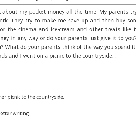
Помогу Вам подготовиться к TOEFL
Помо
или ЕГЭ.
about my pocket money all the time. My parents tr
За полгода вывожу ученика
З
ork. They try to make me save up and then buy some
начального уровня на уровень
нач
r the cinema and ice-cream and other treats like 
уверенного общения, свободного
увер
выражения своих мыслей.
в
oney in any way or do your parents just give it to yo
Специализируюсь на экспресс-
Спе
? What do your parents think of the way you spend it
методах обучения.
ds and I went on a picnic to the countryside...
- Игорь
Read more
er picnic to the countryside.
etter writing.