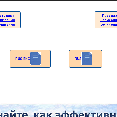
етодика
Правил
писания
написан
чинения
сочинен
RUS-ENG
RUS