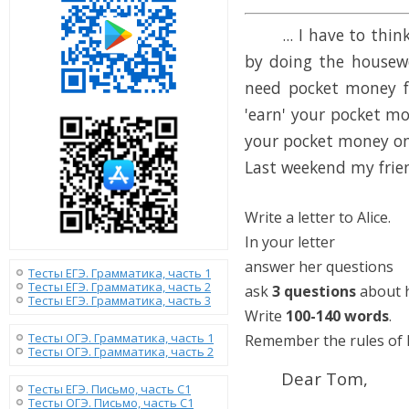
... I have to think 
by doing the housew
need pocket money fo
'earn' your pocket m
your pocket money on
Last weekend my frien
Write a letter to Alice.
In your letter
answer her questions
Тесты ЕГЭ. Грамматика, часть 1
Тесты ЕГЭ. Грамматика, часть 2
ask
3 questions
about h
Тесты ЕГЭ. Грамматика, часть 3
Write
100-140 words
.
Тесты ОГЭ. Грамматика, часть 1
Remember the rules of l
Тесты ОГЭ. Грамматика, часть 2
Dear Tom,
Тесты ЕГЭ. Письмо, часть С1
Тесты ОГЭ. Письмо, часть С1