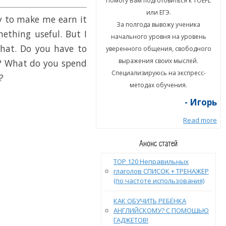
гу Вам подготовиться к TOEFL
Помогу Вам подготовиться к TOEFL
или ЕГЭ.
или ЕГЭ.
y to make me earn it
а полгода вывожу ученика
За полгода вывожу ученика
thing useful. But I
ального уровня на уровень
начального уровня на уровень
that. Do you have to
енного общения, свободного
уверенного общения, свободного
ыражения своих мыслей.
выражения своих мыслей.
u? What do you spend
циализируюсь на экспресс-
Специализируюсь на экспресс-
?
методах обучения.
методах обучения.
- Игорь
- Игорь
Read more
Read more
Анонс статей
TOP 120 Неправильных
глаголов СПИСОК + ТРЕНАЖЕР
(по частоте использования)
КАК ОБУЧИТЬ РЕБЁНКА
АНГЛИЙСКОМУ? С ПОМОЩЬЮ
ГАДЖЕТОВ!