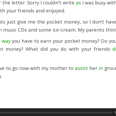
e letter. Sorry I couldn’t write
as
I was busy wit
ith your friends and enjoyed.
ts just give me the pocket money, so I don’t have
n
music CDs and some ice-cream.
My parents think
e way
you have to earn your pocket money? Do you
ket money? What did you do with your friends
d
 to go now with my mother to
assist
her
in
groce
.