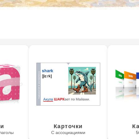
ки
Карточки
К
лаголы
С ассоциациями
5