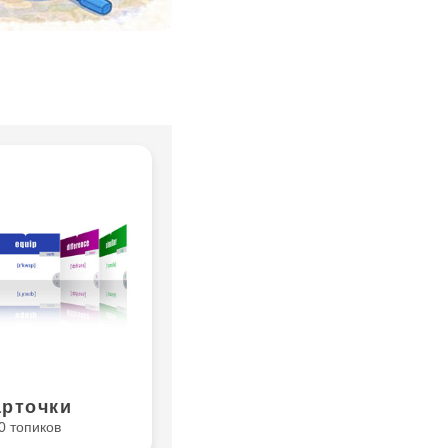
арточки
0 топиков