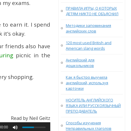
h my exams.
ПРАВИЛА ИГРЫ, О КОТОРЫХ
ДЕТЯМ НИКТО НЕ ОБЪЯСНИЛ
 to earn it. I spend
Методики запоминания
английских слов
 it’s okay.
120 most used British and
r friends also have
American slang words
uring
picnic in the
Английский для
дошкольников
ry shopping.
Как я быстро выучила
английский, используя
карточки
НОСИТЕЛЬ АНГЛИЙСКОГО
ЯЗЫКА ИЛИ РУССКОЯЗЫЧНЫЙ
ПРЕПОДАВАТЕЛЬ
Read by Neil Geitz
Способы изучения
00:00
Неправильных глаголов