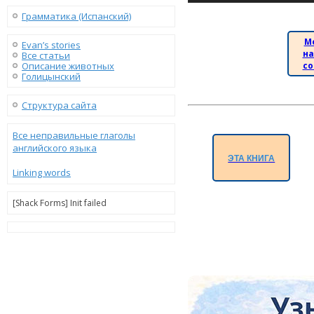
Грамматика (Испанский)
М
Evan’s stories
на
Все статьи
Описание животных
со
Голицынский
Структура сайта
Все неправильные глаголы
английского языка
ЭТА КНИГА
Linking words
[Shack Forms] Init failed