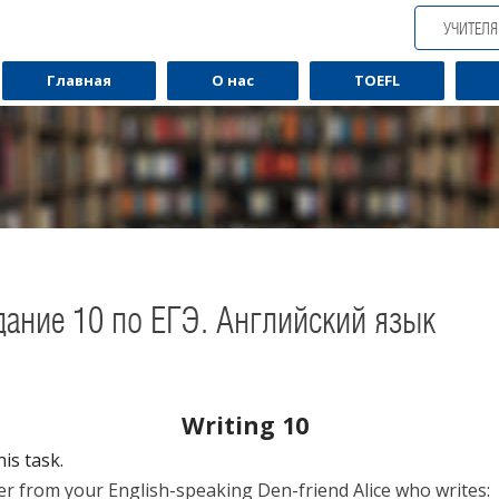
УЧИТЕЛ
Главная
О нас
TOEFL
ание 10 по ЕГЭ. Английский язык
Writing 10
is task.
Обучаю разговорному английскому.
Обуча
ter from your English-speaking Den-friend Alice who writes: