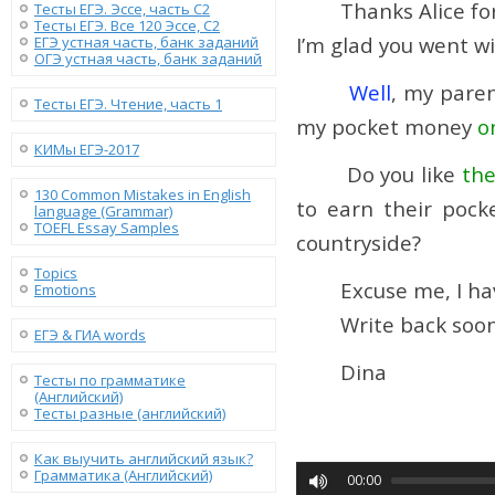
Thanks Alice for th
Тесты ЕГЭ. Эссе, часть C2
Тесты ЕГЭ. Все 120 Эссе, C2
I’m glad you went w
ЕГЭ устная часть, банк заданий
ОГЭ устная часть, банк заданий
Well
, my paren
Тесты ЕГЭ. Чтение, часть 1
my pocket money
o
КИМы ЕГЭ-2017
Do you like
th
130 Сommon Mistakes in English
to earn their poc
language (Grammar)
TOEFL Essay Samples
countryside?
Topics
Excuse me, I have
Emotions
Write back soon
ЕГЭ & ГИА words
Dina
Тесты по грамматике
(Английский)
Тесты разные (английский)
Как выучить английский язык?
Грамматика (Английский)
00:00