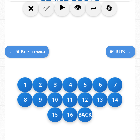
← ☚ Все темы
☛ RUS →
1
2
3
4
5
6
7
8
9
10
11
12
13
14
15
16
BACK