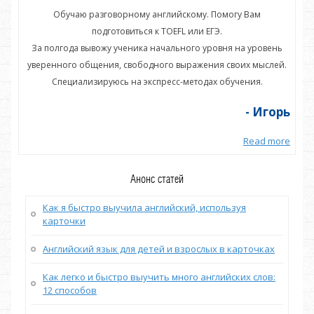
Обучаю разговорному английскому. Помогу Вам
подготовиться к TOEFL или ЕГЭ.
нь
За полгода вывожу ученика начального уровня на уровень
З
ей.
уверенного общения, свободного выражения своих мыслей.
ув
Специализируюсь на экспресс-методах обучения.
орь
- Игорь
more
Read more
Анонс статей
Как я быстро выучила английский, используя
карточки
Английский язык для детей и взрослых в карточках
Как легко и быстро выучить много английских слов:
12 способов