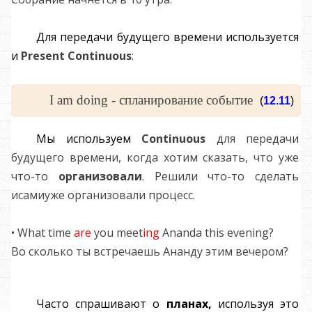
Для передачи будущего времени используется
и
Present
C
ontinuous
:
I am doing - спланирование событие
(
12.11
)
Мы используем
C
ontinuous
для передачи
будущего времени, когда хотим сказать, что уже
что-то
организовали
. Решили что-то сделать
исамиуже организовали процесс.
• What time
are
you meet
ing
Ananda this evening?
Во сколько ты встречаешь Ананду этим вечером?
Часто спрашивают о
планах,
используя это