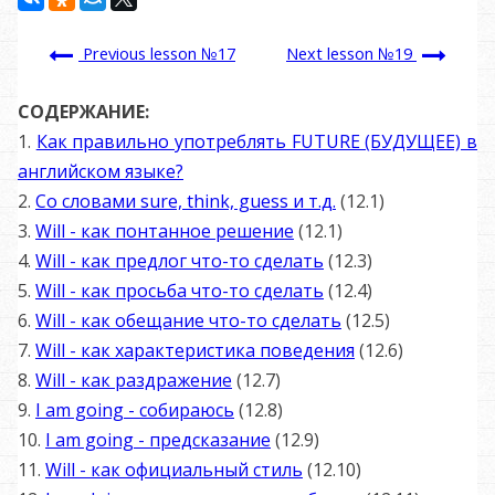
Previous lesson №17
Next lesson №19
СОДЕРЖАНИЕ:
1.
Как правильно употреблять FUTURE (БУДУЩЕЕ) в
английском языке?
2.
Со словами sure, think, guess и т.д.
(12.1)
3.
Will - как понтанное решение
(12.1)
4.
Will - как предлог что-то сделать
(12.3)
5.
Will - как просьба что-то сделать
(12.4)
6.
Will - как обещание что-то сделать
(12.5)
7.
Will - как характеристика поведения
(12.6)
8.
Will - как раздражение
(12.7)
9.
I am going - собираюсь
(12.8)
10.
I am going - предсказание
(12.9)
11.
Will - как официальный стиль
(12.10)