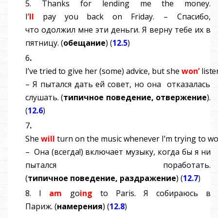
5.
Thanks for lending me the money.
I
’
ll
pay
you
back
on
Friday
.
–
Спасибо
,
что
одолжил
мне
эти
деньги
.
Я верну тебе их в
пятницу.
(
обещание
)
(
12.5
)
6
.
I
’
v
e
trie
d
t
o
giv
e
he
r
(
some
)
advice
,
bu
t
sh
e
won
’
liste
–
Я пытался дать ей совет, но она отказалась
слушать.
(
типичное
поведение
,
отвержение
).
(
12.6
)
7
.
She
will
turn
on
the
music
whenever
I
’
m
trying
to
wo
–
Она (всегда!) включает музыку, когда бы я ни
пытался поработать.
(
типичное
поведение
,
раздражение
)
(
12.7
)
8.
I
am
go
ing
to
Paris
.
Я собираюсь в
Париж.
(
намерения
) (
12.8
)