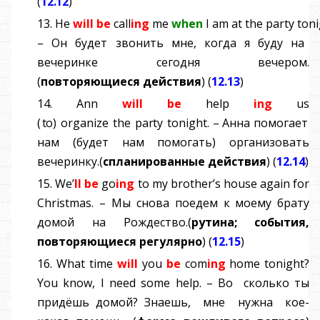
(
12.12
)
13.
He
will
be
call
ing
me
when
I
am
at
the
party
toni
–
Он будет звонить мне, когда я буду на
вечеринке сегодня вечером.
(
повторяющиеся
действия
) (
12.13
)
14.
An
n
wil
l
b
e
help
in
g
u
s
(
t
o
)
organiz
e
th
e
part
y
tonight
.
–
Анна помогает
нам (будет нам помогать) организовать
вечеринку.
(
спланированные
действия
) (
12.14
)
15.
We
’
ll
be
go
ing
to
my
brother
’
s
house
again
for
Christmas
.
–
Мы снова поедем к моему брату
домой на Рождество.
(
рутина
;
события
,
повторяющиеся
регулярно
) (
12.15
)
16.
What time
will
you
be
com
ing
home tonight?
You
know
,
I
need
some
help
.
–
Во сколько ты
придёшь домой? Знаешь, мне нужна кое-