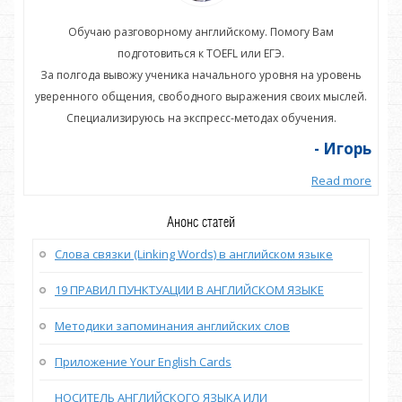
Обучаю разговорному английскому. Помогу Вам
подготовиться к TOEFL или ЕГЭ.
нь
За полгода вывожу ученика начального уровня на уровень
З
ей.
уверенного общения, свободного выражения своих мыслей.
ув
Специализируюсь на экспресс-методах обучения.
орь
- Игорь
more
Read more
Анонс статей
Слова связки (Linking Words) в английском языке
19 ПРАВИЛ ПУНКТУАЦИИ В АНГЛИЙСКОМ ЯЗЫКЕ
Методики запоминания английских слов
Приложение Your English Cards
НОСИТЕЛЬ АНГЛИЙСКОГО ЯЗЫКА ИЛИ