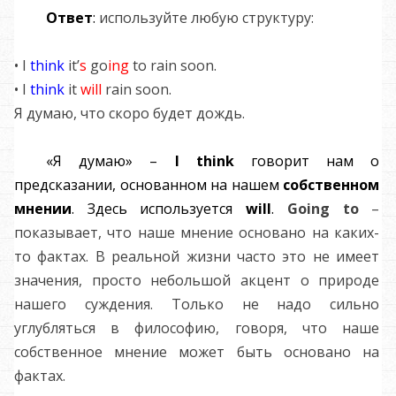
Ответ
:
используйте любую структуру:
• I
think
it’
s
go
ing
to rain soon.
• I
think
it
will
rain soon.
Я думаю, что скоро будет дождь.
«Я думаю» –
I think
говорит нам о
предсказании, основанном на нашем
собственном
мнении
. Здесь используется
will
.
Going
to
–
показывает, что наше мнение основано на каких-
то фактах. В реальной жизни часто это не имеет
значения, просто небольшой акцент о природе
нашего суждения. Только не надо сильно
углубляться в философию, говоря, что наше
собственное мнение может быть основано на
фактах.