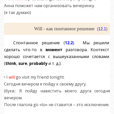
Анна поможет нам организовать вечеринку.
(я так думаю)
Will - как понтанное решение
(
12.1
)
Спонтанное решение
(
12.2
). Мы решили
сделать что-то в
момент
разговора. Контекст
хорошо сочетается с вышеуказанными словами
(
think
,
sure
,
probably
и т. д.):
• I
will
go visit my friend tonight.
Сегодня вечером я пойду к своему другу.
(букв.: Я пойду навестить моего друга сегодня
вечером.
После глагола go «to» не ставится – это исключение.