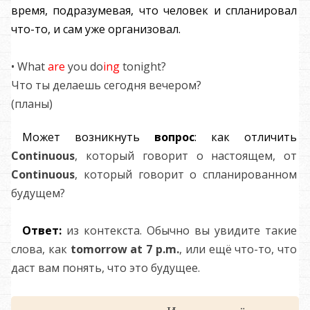
время, подразумевая, что человек и спланировал
что-то, и сам уже организовал.
• What
are
you do
ing
tonight?
Что ты делаешь сегодня вечером?
(планы)
Может возникнуть
вопрос
: как отличить
C
ontinuous
, который говорит о настоящем, от
C
ontinuous
, который говорит о спланированном
будущем?
Ответ:
из контекста. Обычно вы увидите такие
слова, как
tomorrow at 7
p
.
m
.
, или ещё что-то, что
даст вам понять, что это будущее.