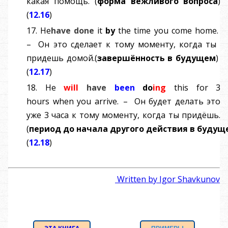
какая помощь.
(
форма
вежливого
вопроса
)
(
12.16
)
17.
He
have
done
it
by
the
time
you
come
home
.
–
Он это сделает к тому моменту, когда ты
придешь домой.
(
завершённость в будущем
)
(
12.17
)
18.
He
will
have
been
do
ing
this
for
3
hours
when
you
arrive
.
–
Он будет делать это
уже 3 часа к тому моменту, когда ты придёшь.
(
период
до
начала
другого
действия
в
будущ
(
12.18
)
Written by Igor Shavkunov