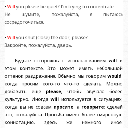
•
Will
you please be quiet? I’m trying to concentrate.
Не шумите, пожалуйста, я пытаюсь
сосредоточиться.
•
Will
you shut (close) the door, please?
Закройте, пожалуйста, дверь.
Будьте осторожны с использованием
will
в
этом контексте. Это может иметь небольшой
оттенок раздражения. Обычно мы говорим
would
,
когда просим кого-то что-то сделать. Можно
добавить ещё
please
, чтобы звучало более
культурно. Иногда
will
используется в ситуациях,
когда вы не совсем
просите
, а
говорите
: сделай
это, пожалуйста. Просьба имеет более смиренную
коннотацию, здесь же немного иное: