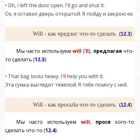
• Oh, I left the door open. I’
ll
go and shut it.
Ох, я оставил дверь открытой. Я пойду и закрою ее.
Will - как предлог что-то сделать
(
12.3
)
Мы часто используем
will
(’
ll
),
предлагая
что-
то сделать (
12.3
):
• That bag looks heavy. I’
ll
help you with it.
Эта сумка выглядит тяжёлой. Я тебе помогу с ней.
Will - как просьба что-то сделать
(
12.4
)
Мы часто используем
will
,
прося
кого-то
сделать что-то (
12.4
):