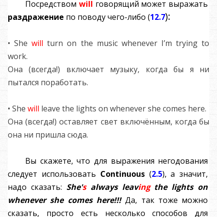
Посредством
will
говорящий может выражать
):
раздражение
по поводу чего-либо (
12.7
• She
will
turn on the music whenever I’m trying to
work.
Она (всегда!) включает музыку, когда бы я ни
пытался поработать.
• She
will
leave the lights on whenever she comes here.
Она (всегда!) оставляет свет включённым, когда бы
она ни пришла сюда.
Вы скажете, что для выражения негодования
следует использовать
C
ontinuous
(
2.5
), а значит,
надо сказать:
She'
s
always leav
ing
the lights on
whenever she comes here!!!
Да, так тоже можно
сказать, просто есть несколько способов для