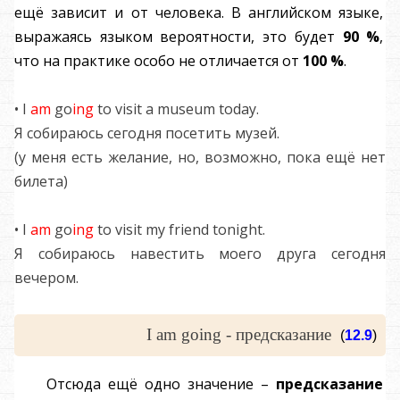
ещё зависит и от человека. В английском языке,
выражаясь языком вероятности, это будет
90 %
,
что на практике особо не отличается от
100 %
.
• I
am
go
ing
to visit a museum today.
Я собираюсь сегодня посетить музей.
(у меня есть желание, но, возможно, пока ещё нет
билета)
• I
am
go
ing
to visit my friend tonight.
Я собираюсь навестить моего друга сегодня
вечером.
I am going - предсказание
(
12.9
)
Отсюда ещё одно значение –
предсказание