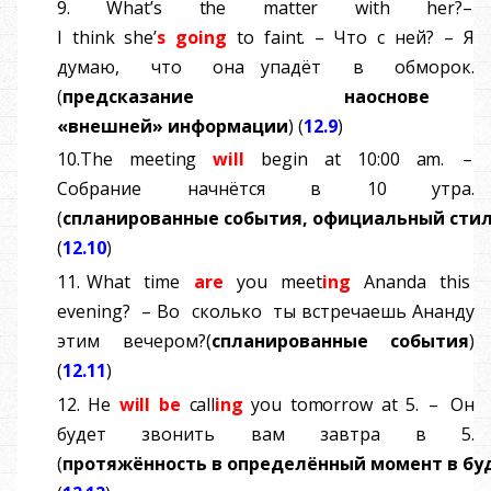
9.
What
’
s
th
e
matte
r
wit
h
her
?–
I
think
she
’
s
goin
g
t
o
faint
.
–
Что с ней? – Я
думаю, что она упадёт в обморок.
(
предсказание
на
основе
«
внешней
»
информации
) (
12.9
)
10.
Th
e
meetin
g
wil
l
begi
n
a
t
10:0
0
am
.
–
Собрание начнётся в 10 утра.
(
спланированные
события
,
официальный
сти
(
12.10
)
11.
What time
are
you meet
ing
Ananda this
evening?
–
Во сколько ты встречаешь Ананду
этим вечером?
(
спланированные
события
)
(
12.11
)
12.
H
e
wil
l
b
e
call
in
g
yo
u
tomorro
w
a
t
5
.
–
Он
будет звонить вам завтра в 5.
(
протяжённость
в
определённый
момент
в
бу