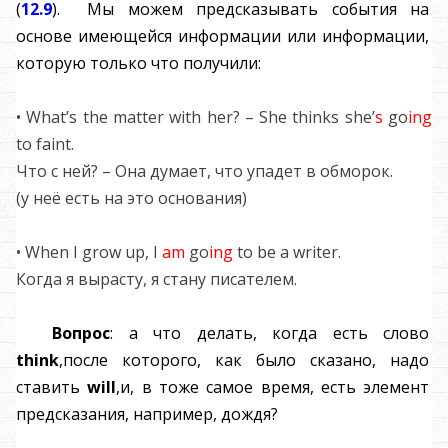
(
12.9
). Мы можем предсказывать события на
основе имеющейся информации или информации,
которую только что получили:
• What’s the matter with her? – She thinks she’
s
go
ing
to faint.
Что с ней? – Она думает, что упадет в обморок.
(у неё есть на это основания)
• When I grow up, I
am
go
ing
to be a writer.
Когда я вырасту, я стану писателем.
Вопрос
:
а что делать, когда есть слово
think
,после которого, как было сказано, надо
ставить
will
,и, в тоже самое время, есть элемент
предсказания, например, дождя?