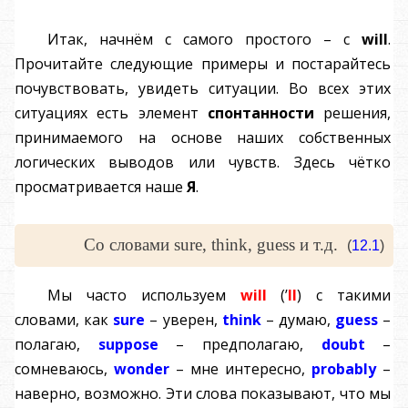
Итак, начнём с самого простого – с
will
.
Прочитайте следующие примеры и постарайтесь
почувствовать, увидеть ситуации. Во всех этих
ситуациях есть элемент
спонтанности
решения,
принимаемого на основе наших собственных
логических выводов или чувств. Здесь чётко
просматривается наше
Я
.
Со словами sure, think, guess и т.д.
(
12.1
)
Мы часто используем
will
(’
ll
) с такими
словами, как
sure
– уверен,
think
– думаю,
guess
–
полагаю,
suppose
– предполагаю,
doubt
–
сомневаюсь,
wonder
– мне интересно,
probably
–
наверно, возможно. Эти слова показывают, что мы