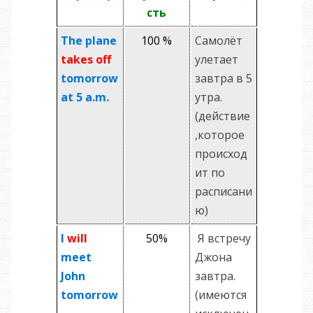
сть
The plane
100 %
Самолёт
takes off
улетает
tomorrow
завтра в 5
at 5 a.m.
утра.
(действие
,которое
происход
ит по
расписани
ю)
I
will
50%
Я встречу
meet
Джона
John
завтра.
tomorrow
(имеются