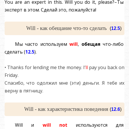
You
are
an
expert
in
this
.
Will
you
do
it
,
please
?–
Ты
эксперт в этом. Сделай это, пожалуйста!
Will - как обещание что-то сделать
(
12.5
)
Мы часто используем
will
,
обещая
что-либо
сделать (
12.5
).
• Thanks for lending me the money. I’
ll
pay you back on
Friday.
Спасибо, что одолжил мне (эти) деньги. Я тебе их
верну в пятницу.
Will - как характеристика поведения
(
12.6
)
Will
и
will not
используются для