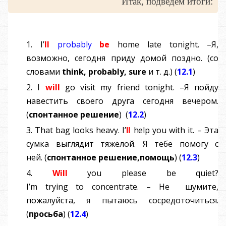
Итак, подведём итоги:
1.
I
’
ll
probably
be
home
late
tonight
.
–
Я,
возможно, сегодня приду домой поздно.
(
со
словами
think
,
probably
,
sure
и т. д
.)
(
12.1
)
2.
I
will
go
visit
my
friend
tonight
.
–
Я пойду
навестить своего друга сегодня вечером.
(
спонтанное
решение
)
(
12.2
)
3.
Tha
t
ba
g
look
s
heavy
.
I
’
l
l
hel
p
yo
u
wit
h
it
.
–
Эта
сумка выглядит тяжёлой. Я тебе помогу с
ней.
(
спонтанное
решение
,
помощь
)
(
12.3
)
4.
Will
you
please
be
quiet
?
I
’
m
trying
to
concentrate
.
–
Не шумите,
пожалуйста, я пытаюсь сосредоточиться.
(
просьба
)
(
12.4
)