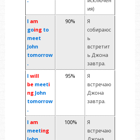
.
исключен
ия)
I
am
90%
Я
go
ing
to
собираюс
meet
ь
John
встретит
tomorrow
ь Джона
.
завтра.
I
will
95%
Я
be
meet
i
встречаю
ng
John
Джона
tomorrow
завтра.
.
I
am
100%
Я
meet
ing
встречаю
John
Джона