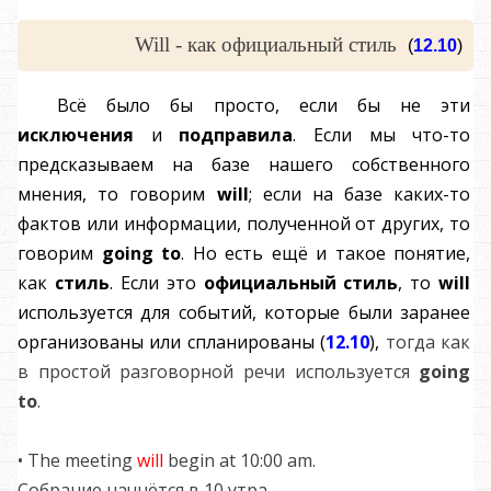
Will - как официальный стиль
(
12.10
)
Всё было бы просто, если бы не эти
исключения
и
подправила
. Если мы что-то
предсказываем на базе нашего собственного
мнения, то говорим
will
; если на базе каких-то
фактов или информации, полученной от других, то
говорим
going to
. Но есть ещё и такое понятие,
как
стиль
. Если это
официальный стиль
, то
will
используется для событий, которые были заранее
организованы или спланированы
(
12.10
),
тогда как
в простой разговорной речи используется
going
to
.
• The meeting
will
begin at 10:00 am.
Собрание начнётся в 10 утра.